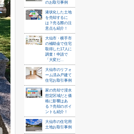
のお取引事例
液状化した土地
を売却するに
は？売る際の注
意点も紹介！
大仙市・横手市
の補助金で住宅
取得した17人に
調査！申請で
「大変だ...
大仙市のリフォ
ーム済み戸建て
住宅お取引事例
家の売却で浸水
想定区域だと価
格に影響はあ
る？売却のポイ
ントも紹介！
大仙市の住宅用
土地お取引事例