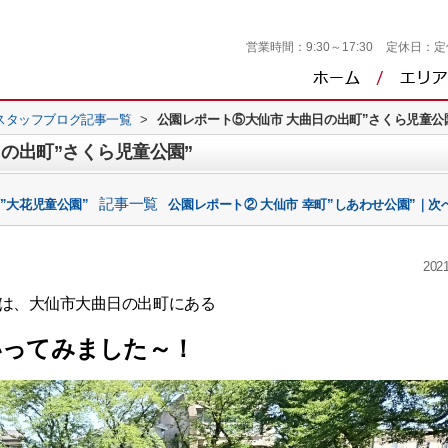
営業時間：
9:30～17:30
定休日：
定
スタッフブログ記事一覧
>
公園レポート⑤大仙市 大曲日の出町”さくら児童公
の出町”さくら児童公園”
記事一覧
”大花児童公園”
公園レポート② 大仙市 幸町”しあわせ公園”｜次へ
2021
は、大仙市大曲日の出町にある
いってみました～！