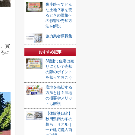
袋小路ってどん
な土地？家を売
るときの価格へ
の影響や売却方
法を解説
協力業者様募集
り、買
ころに
おすすめ記事
3階建て住宅は売
りにくい？売却
の際のポイント
を知っておこう
底地を売却する
方法とは？底地
の概要やメリッ
トも解説
【体験談18名】
秋田県南の冬の
暮らしリアル｜
一戸建て購入前