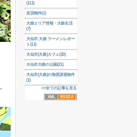
(111)
賃貸物件(1)
大曲エリア情報・大曲生活
(7)
大仙市 大曲 ラーメンレポー
ト(11)
大仙市(大曲)カフェ(20)
大仙市大曲の公園(21)
大仙市(大曲)の無償譲渡物件
(1)
。
>>全ての記事を見る
XML
RSS2.0