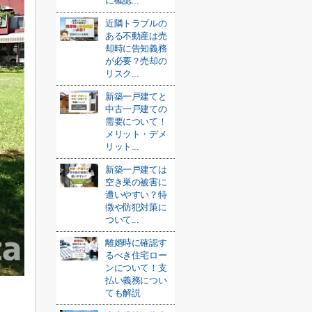
に確認...
近隣トラブルの
ある不動産は売
却時に告知義務
が必要？売却の
リスク...
新築一戸建てと
中古一戸建ての
需要について！
メリット・デメ
リット...
新築一戸建ては
空き巣の被害に
遭いやすい？特
徴や防犯対策に
ついて...
離婚時に確認す
るべき住宅ロー
ンについて！支
払い義務につい
ても解説