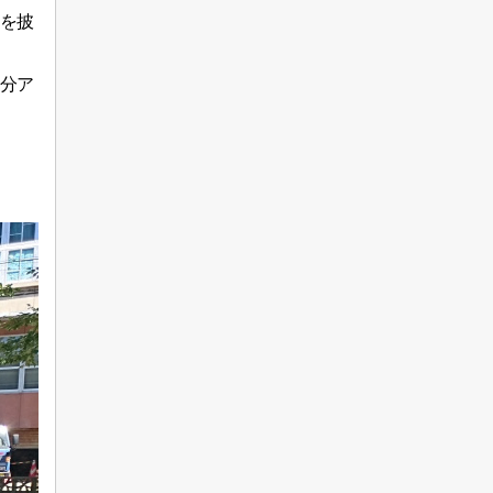
を披
分ア