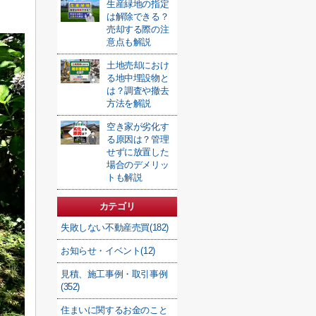
生産緑地の指定
は解除できる？
売却する際の注
意点も解説
土地売却におけ
る地中埋設物と
は？調査や撤去
方法を解説
空き家が劣化す
る原因は？管理
せずに放置した
場合のデメリッ
トも解説
カテゴリ
失敗しない不動産売買(182)
お知らせ・イベント(12)
見積、施工事例・取引事例
(352)
住まいに関するお金のこと