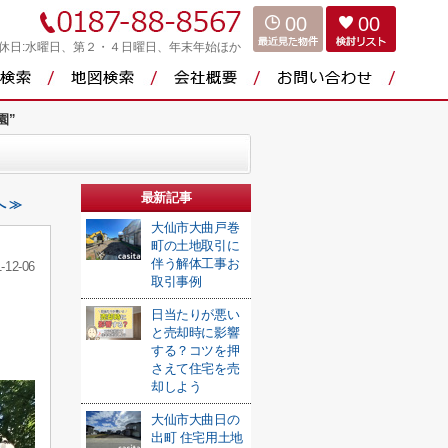
00
00
休日:水曜日、第２・４日曜日、年末年始ほか
園”
最新記事
 ≫
大仙市大曲戸巻
町の土地取引に
伴う解体工事お
-12-06
取引事例
日当たりが悪い
と売却時に影響
する？コツを押
さえて住宅を売
却しよう
大仙市大曲日の
出町 住宅用土地