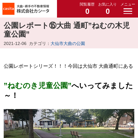
閲覧履歴
お気に入り
メニュー
0
0
公園レポート⑮大曲 通町”ねむの木児
童公園”
2021-12-06
カテゴリ：
大仙市大曲の公園
公園レポートシリーズ！！！今回は大仙市 大曲通町にある
”ねむのき児童公園”
へいってみました
～！