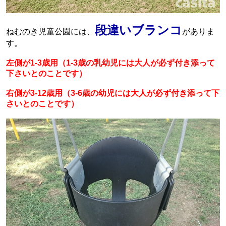
段違いブランコ
ねむのき児童公園には、
がありま
す。
左側が1-3歳用（1-3歳の乳幼児には大人が必ず付き添って
下さいとのことです）
右側が3-12歳用（3-6歳の幼児には大人が必ず付き添って下
さいとのことです）