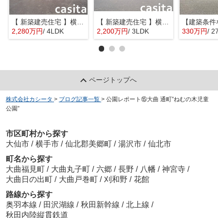
【 新築建売住宅 】横手市八幡字長者町No58 横手北小学校区のオール電化 4LDK
【 新築建売住宅 】横手市八幡字長者町No50 横手北小学校区のオール電化 3LDK
2,280万円
/ 4LDK
2,200万円
/ 3LDK
330万円
/ 2
ページトップへ
株式会社カシータ
>
ブログ記事一覧
>
公園レポート⑮大曲 通町”ねむの木児童
公園”
市区町村から探す
大仙市
/
横手市
/
仙北郡美郷町
/
湯沢市
/
仙北市
町名から探す
大曲福見町
/
大曲丸子町
/
六郷
/
長野
/
八幡
/
神宮寺
/
大曲日の出町
/
大曲戸巻町
/
刈和野
/
花館
路線から探す
奥羽本線
/
田沢湖線
/
秋田新幹線
/
北上線
/
秋田内陸縦貫鉄道