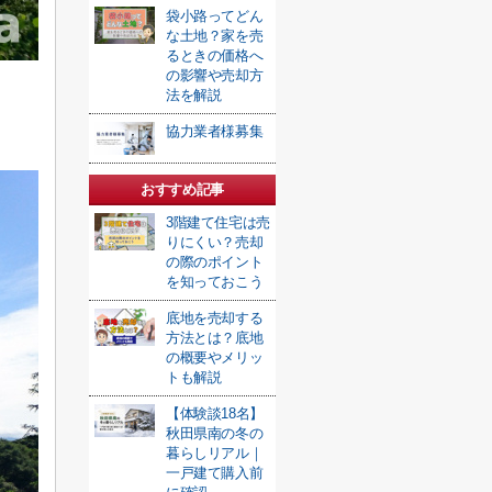
袋小路ってどん
な土地？家を売
るときの価格へ
の影響や売却方
法を解説
協力業者様募集
おすすめ記事
3階建て住宅は売
りにくい？売却
の際のポイント
を知っておこう
底地を売却する
方法とは？底地
の概要やメリッ
トも解説
【体験談18名】
秋田県南の冬の
暮らしリアル｜
一戸建て購入前