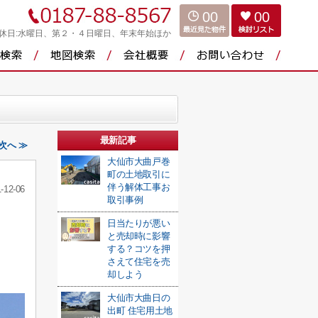
00
00
休日:水曜日、第２・４日曜日、年末年始ほか
最新記事
次へ ≫
大仙市大曲戸巻
町の土地取引に
伴う解体工事お
-12-06
取引事例
日当たりが悪い
と売却時に影響
する？コツを押
さえて住宅を売
却しよう
大仙市大曲日の
出町 住宅用土地