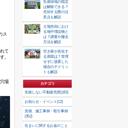
生産緑地の指定
は解除できる？
売却する際の注
意点も解説
土地売却におけ
る地中埋設物と
のス
は？調査や撤去
方法を解説
れて
空き家が劣化す
る原因は？管理
す。
せずに放置した
場合のデメリッ
トも解説
穴場
カテゴリ
失敗しない不動産売買(182)
お知らせ・イベント(12)
見積、施工事例・取引事例
(352)
住まいに関するお金のこと