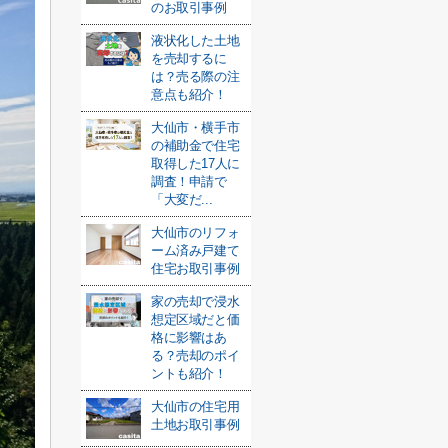
のお取引事例
液状化した土地
を売却するに
は？売る際の注
意点も紹介！
大仙市・横手市
の補助金で住宅
取得した17人に
調査！申請で
「大変だ...
大仙市のリフォ
ーム済み戸建て
住宅お取引事例
家の売却で浸水
想定区域だと価
格に影響はあ
る？売却のポイ
ントも紹介！
大仙市の住宅用
土地お取引事例