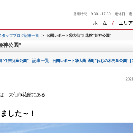
営業時間：
9:30～17:30
定休日：
定
スタッフブログ記事一覧
>
公園レポート⑯大仙市 花館”姫神公園”
姫神公園”
記事一覧
町”住吉児童公園”
公園レポート⑮大曲 通町”ねむの木児童公園”｜
2021
は、大仙市花館にある
みました～！