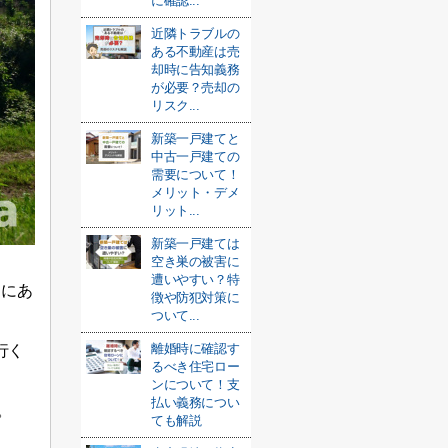
に確認...
近隣トラブルの
ある不動産は売
却時に告知義務
が必要？売却の
リスク...
新築一戸建てと
中古一戸建ての
需要について！
メリット・デメ
リット...
新築一戸建ては
空き巣の被害に
遭いやすい？特
ろにあ
徴や防犯対策に
ついて...
離婚時に確認す
行く
るべき住宅ロー
ンについて！支
払い義務につい
。
ても解説