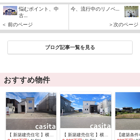
悩むポイント、中
今、流行中のリノベ...
古...
＜ 前のページ
＞次のページ
ブログ記事一覧を見る
おすすめ物件
【 新築建売住宅 】横手市八幡字長者町No58 横手北小学校区のオール電化 4LDK
【 新築建売住宅 】横手市八幡字長者町No50 横手北小学校区のオール電化 3LDK