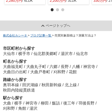
2,280万円
/ 4LDK
2,200万円
/ 3LDK
330万円
/ 2
ページトップへ
株式会社カシータ
>
ブログ記事一覧
>
売買対象面積は？測量方法は？
市区町村から探す
大仙市
/
横手市
/
仙北郡美郷町
/
湯沢市
/
仙北市
町名から探す
大曲福見町
/
大曲丸子町
/
六郷
/
長野
/
八幡
/
神宮寺
/
大曲日の出町
/
大曲戸巻町
/
刈和野
/
花館
路線から探す
奥羽本線
/
田沢湖線
/
秋田新幹線
/
北上線
/
秋田内陸縦貫鉄道
駅から探す
大曲
/
横手
/
神宮寺
/
柳田
/
飯詰
/
後三年
/
羽後長野
/
刈和野
/
角館
/
湯沢