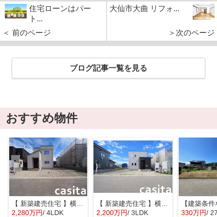
住宅ローンはパー
大仙市大曲 リフォ...
ト...
＜ 前のページ
＞次のページ
ブログ記事一覧を見る
おすすめ物件
【 新築建売住宅 】横手市八幡字長者町No58 横手北小学校区のオール電化 4LDK
【 新築建売住宅 】横手市八幡字長者町No50 横手北小学校区のオール電化 3LDK
2,280万円
/ 4LDK
2,200万円
/ 3LDK
330万円
/ 2