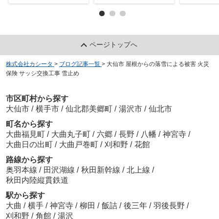
ページトップへ
株式会社カシータ
>
ブログ記事一覧
>
大仙市 屋根からの落雪による被害 火災
保険 サッシ交換工事 雪止め
市区町村から探す
大仙市
/
横手市
/
仙北郡美郷町
/
湯沢市
/
仙北市
町名から探す
大曲福見町
/
大曲丸子町
/
六郷
/
長野
/
八幡
/
神宮寺
/
大曲日の出町
/
大曲戸巻町
/
刈和野
/
花館
路線から探す
奥羽本線
/
田沢湖線
/
秋田新幹線
/
北上線
/
秋田内陸縦貫鉄道
駅から探す
大曲
/
横手
/
神宮寺
/
柳田
/
飯詰
/
後三年
/
羽後長野
/
刈和野
/
角館
/
湯沢