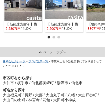
【 新築建売住宅 】横手市八幡字長者町No58 横手北小学校区のオール電化 4LDK
【 新築建売住宅 】横手市八幡字長者町No50 横手北小学校区のオール電化 3LDK
2,280万円
/ 4LDK
2,200万円
/ 3LDK
330万円
/ 2
ページトップへ
株式会社カシータ
>
ブログ記事一覧
>
事業用土地を当社買取にてお取引させて
いただきました。
市区町村から探す
大仙市
/
横手市
/
仙北郡美郷町
/
湯沢市
/
仙北市
町名から探す
大曲福見町
/
長野
/
六郷
/
大曲丸子町
/
八幡
/
大曲戸巻町
/
大曲日の出町
/
神宮寺
/
花館
/
太田町小神成