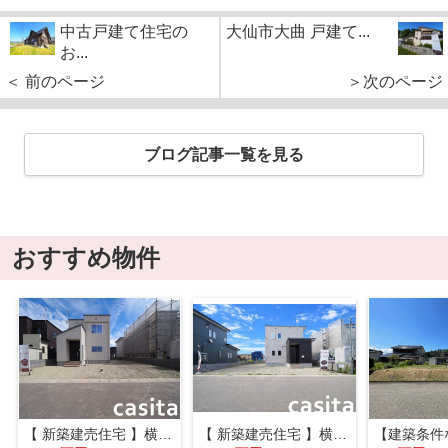
中古戸建て住宅の
大仙市大曲 戸建て...
お...
＜ 前のページ
＞次のページ
ブログ記事一覧を見る
おすすめ物件
【 新築建売住宅 】横手市八幡字長者町No58 横手北小学校区のオール電化 4LDK
【 新築建売住宅 】横手市八幡字長者町No50 横手北小学校区のオール電化 3LDK