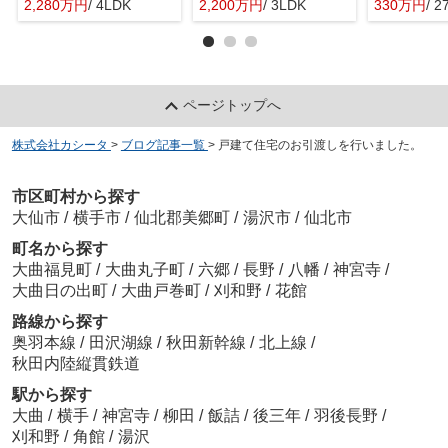
2,280万円
/ 4LDK
2,200万円
/ 3LDK
330万円
/ 2
ページトップへ
株式会社カシータ
>
ブログ記事一覧
>
戸建て住宅のお引渡しを行いました。
市区町村から探す
大仙市
/
横手市
/
仙北郡美郷町
/
湯沢市
/
仙北市
町名から探す
大曲福見町
/
大曲丸子町
/
六郷
/
長野
/
八幡
/
神宮寺
/
大曲日の出町
/
大曲戸巻町
/
刈和野
/
花館
路線から探す
奥羽本線
/
田沢湖線
/
秋田新幹線
/
北上線
/
秋田内陸縦貫鉄道
駅から探す
大曲
/
横手
/
神宮寺
/
柳田
/
飯詰
/
後三年
/
羽後長野
/
刈和野
/
角館
/
湯沢