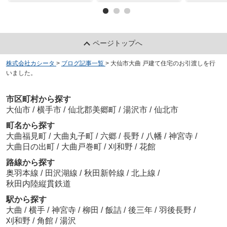
ページトップへ
株式会社カシータ
>
ブログ記事一覧
>
大仙市大曲 戸建て住宅のお引渡しを行
いました。
市区町村から探す
大仙市
/
横手市
/
仙北郡美郷町
/
湯沢市
/
仙北市
町名から探す
大曲福見町
/
大曲丸子町
/
六郷
/
長野
/
八幡
/
神宮寺
/
大曲日の出町
/
大曲戸巻町
/
刈和野
/
花館
路線から探す
奥羽本線
/
田沢湖線
/
秋田新幹線
/
北上線
/
秋田内陸縦貫鉄道
駅から探す
大曲
/
横手
/
神宮寺
/
柳田
/
飯詰
/
後三年
/
羽後長野
/
刈和野
/
角館
/
湯沢