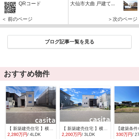
QRコード
大仙市大曲 戸建て...
＜ 前のページ
＞次のページ
ブログ記事一覧を見る
おすすめ物件
【 新築建売住宅 】横手市八幡字長者町No58 横手北小学校区のオール電化 4LDK
【 新築建売住宅 】横手市八幡字長者町No50 横手北小学校区のオール電化 3LDK
2,280万円
/ 4LDK
2,200万円
/ 3LDK
330万円
/ 2