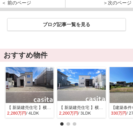
＜ 前のページ
＞次のページ
ブログ記事一覧を見る
おすすめ物件
【 新築建売住宅 】横手市八幡字長者町No58 横手北小学校区のオール電化 4LDK
【 新築建売住宅 】横手市八幡字長者町No50 横手北小学校区のオール電化 3LDK
2,280万円
/ 4LDK
2,200万円
/ 3LDK
330万円
/ 2