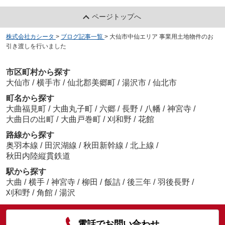
ページトップへ
株式会社カシータ
>
ブログ記事一覧
>
大仙市中仙エリア 事業用土地物件のお
引き渡しを行いました
市区町村から探す
大仙市
/
横手市
/
仙北郡美郷町
/
湯沢市
/
仙北市
町名から探す
大曲福見町
/
大曲丸子町
/
六郷
/
長野
/
八幡
/
神宮寺
/
大曲日の出町
/
大曲戸巻町
/
刈和野
/
花館
路線から探す
奥羽本線
/
田沢湖線
/
秋田新幹線
/
北上線
/
秋田内陸縦貫鉄道
駅から探す
大曲
/
横手
/
神宮寺
/
柳田
/
飯詰
/
後三年
/
羽後長野
/
刈和野
/
角館
/
湯沢
電話でお問い合わせ