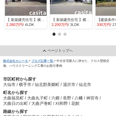
【 新築建売住宅 】横手市八幡字長者町No58 横手北小学校区のオール電化 4LDK
【 新築建売住宅 】横手市八幡字長者町No50 横手北小学校区のオール電化 3LDK
2,280万円
/ 4LDK
2,200万円
/ 3LDK
330万円
/ 2
ページトップへ
株式会社カシータ
>
ブログ記事一覧
>
中古住宅購入に併せた、クロス壁紙交
換、ハウスクリーニング工事のお取引事例
市区町村から探す
大仙市
/
横手市
/
仙北郡美郷町
/
湯沢市
/
仙北市
町名から探す
大曲福見町
/
大曲丸子町
/
六郷
/
長野
/
八幡
/
神宮寺
/
大曲日の出町
/
大曲戸巻町
/
刈和野
/
花館
路線から探す