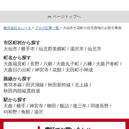
ページトップへ
株式会社カシータ
>
ブログ記事一覧
>
大仙市大花町の住宅用地のお取引事例
市区町村から探す
大仙市
/
横手市
/
仙北郡美郷町
/
湯沢市
/
仙北市
町名から探す
大曲福見町
/
長野
/
六郷
/
大曲丸子町
/
八幡
/
大曲戸巻町
/
大曲日の出町
/
神宮寺
/
花館
/
太田町小神成
路線から探す
奥羽本線
/
田沢湖線
/
秋田新幹線
/
北上線
/
秋田内陸縦貫鉄道
駅から探す
大曲
/
横手
/
神宮寺
/
柳田
/
飯詰
/
後三年
/
羽後長野
/
刈和野
/
角館
/
湯沢