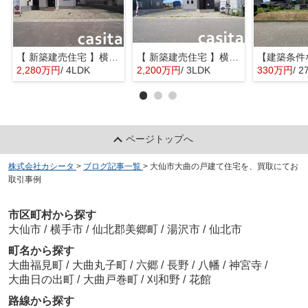
【 新築建売住宅 】横手市八幡字長者町No58 横手北小学校区のオール電化 4LDK
【 新築建売住宅 】横手市八幡字長者町No50 横手北小学校区のオール電化 3LDK
2,280万円
/ 4LDK
2,200万円
/ 3LDK
330万円
/ 2
ページトップへ
株式会社カシータ
>
ブログ記事一覧
>
大仙市大曲の戸建て住宅を、買取にてお
取引事例
市区町村から探す
大仙市
/
横手市
/
仙北郡美郷町
/
湯沢市
/
仙北市
町名から探す
大曲福見町
/
大曲丸子町
/
六郷
/
長野
/
八幡
/
神宮寺
/
大曲日の出町
/
大曲戸巻町
/
刈和野
/
花館
路線から探す