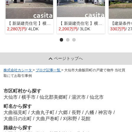
【 新築建売住宅 】横手市八幡字長者町No58 横手北小学校区のオール電化 4LDK
【 新築建売住宅 】横手市八幡字長者町No50 横手北小学校区のオール電化 3LDK
2,280万円
/ 4LDK
2,200万円
/ 3LDK
330万円
/ 2
ページトップへ
株式会社カシータ
>
ブログ記事一覧
>
大仙市大曲飯田町の戸建て物件 当社買
取にてお取引事例
市区町村から探す
大仙市
/
横手市
/
仙北郡美郷町
/
湯沢市
/
仙北市
町名から探す
大曲福見町
/
大曲丸子町
/
六郷
/
長野
/
八幡
/
神宮寺
/
大曲日の出町
/
大曲戸巻町
/
刈和野
/
花館
路線から探す