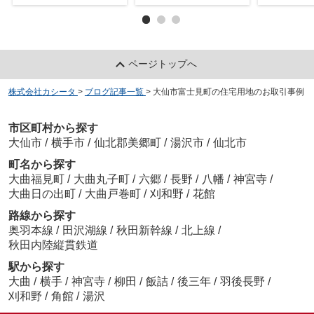
ページトップへ
株式会社カシータ
>
ブログ記事一覧
>
大仙市富士見町の住宅用地のお取引事例
市区町村から探す
大仙市
/
横手市
/
仙北郡美郷町
/
湯沢市
/
仙北市
町名から探す
大曲福見町
/
大曲丸子町
/
六郷
/
長野
/
八幡
/
神宮寺
/
大曲日の出町
/
大曲戸巻町
/
刈和野
/
花館
路線から探す
奥羽本線
/
田沢湖線
/
秋田新幹線
/
北上線
/
秋田内陸縦貫鉄道
駅から探す
大曲
/
横手
/
神宮寺
/
柳田
/
飯詰
/
後三年
/
羽後長野
/
刈和野
/
角館
/
湯沢