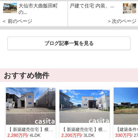
大仙市大曲飯田町
戸建て住宅 内装、...
の...
＜ 前のページ
＞次のページ
ブログ記事一覧を見る
おすすめ物件
【 新築建売住宅 】横手市八幡字長者町No58 横手北小学校区のオール電化 4LDK
【 新築建売住宅 】横手市八幡字長者町No50 横手北小学校区のオール電化 3LDK
2,280万円
/ 4LDK
2,200万円
/ 3LDK
330万円
/ 2