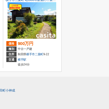
900万円
価格
種別
中古一戸建
住所
秋田県
横手市
二葉町
9-22
交通
横手駅
徒歩24分
田町小神成