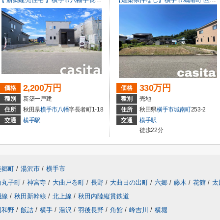
2,200万円
330万円
価格
価格
種別
新築一戸建
種別
売地
住所
秋田県
横手市
八幡
字長者町1-18
住所
秋田県
横手市
城南町
253-2
交通
横手駅
交通
横手駅
徒歩22分
美郷町
/
湯沢市
/
横手市
曲丸子町
/
神宮寺
/
大曲戸巻町
/
長野
/
大曲日の出町
/
六郷
/
藤木
/
花館
/
太
湖線
/
秋田新幹線
/
北上線
/
秋田内陸縦貫鉄道
刈和野
/
飯詰
/
横手
/
湯沢
/
羽後長野
/
角館
/
峰吉川
/
横堀