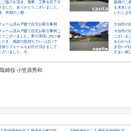
とご協力を頂き、無事、工事を完了す
族様のご
きました。ありがとうございました。
も末永い
、売却のご相...
いたします
フォーム済み戸建て住宅お取引事例
大仙市の
フォーム済み戸建て住宅お取引事例ご
大仙市の
とうございました。夢の実現に向け参
ございま
ただき、感謝の気持ちでいっぱいで
を心から
追加リフォームもお任せ頂きまして、
き合いの
ざいました。今...
すまい探し
取締役 小笠原秀和
【 新築建売住宅 】横手市八幡字長者町No50 横手北小学校区のオール電化 3LDK
【建築条件なし】横手市城南町 区画の整った住宅街の南東向き物件 82.13坪 住宅用地