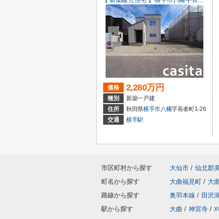
2,280万円
価格
種別
新築一戸建
住所
秋田県
横手市
八幡
字長者町1-26
交通
横手駅
市区町村から探す
大仙市
/
仙北郡
町名から探す
大曲福見町
/
大
路線から探す
奥羽本線
/
田沢
駅から探す
大曲
/
神宮寺
/