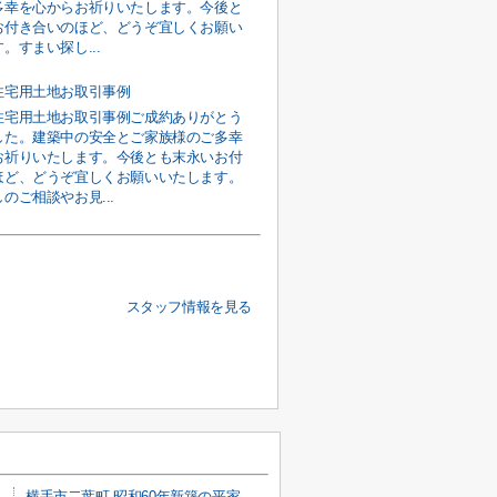
多幸を心からお祈りいたします。今後と
お付き合いのほど、どうぞ宜しくお願い
。すまい探し...
住宅用土地お取引事例
住宅用土地お取引事例ご成約ありがとう
した。建築中の安全とご家族様のご多幸
お祈りいたします。今後とも末永いお付
ほど、どうぞ宜しくお願いいたします。
のご相談やお見...
スタッフ情報を見る
横手市二葉町 昭和60年新築の平家戸建て住宅 敷地面積は余裕の287坪