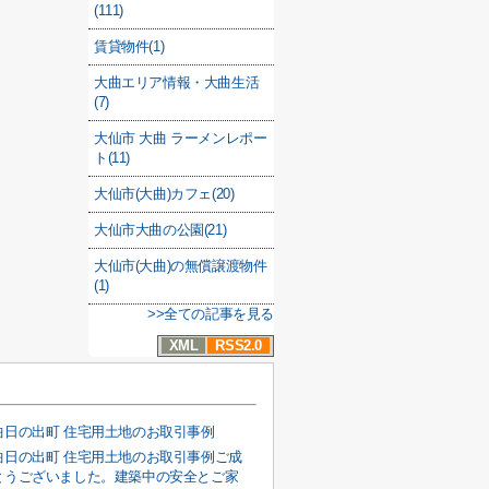
(111)
賃貸物件(1)
大曲エリア情報・大曲生活
(7)
大仙市 大曲 ラーメンレポー
ト(11)
大仙市(大曲)カフェ(20)
大仙市大曲の公園(21)
大仙市(大曲)の無償譲渡物件
(1)
>>全ての記事を見る
XML
RSS2.0
曲日の出町 住宅用土地のお取引事例
曲日の出町 住宅用土地のお取引事例ご成
とうございました。建築中の安全とご家