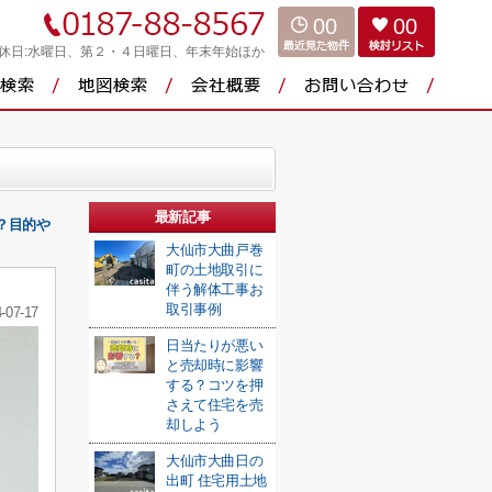
00
00
休日:水曜日、第２・４日曜日、年末年始ほか
最新記事
？目的や
大仙市大曲戸巻
町の土地取引に
伴う解体工事お
取引事例
-07-17
日当たりが悪い
と売却時に影響
する？コツを押
さえて住宅を売
却しよう
大仙市大曲日の
出町 住宅用土地