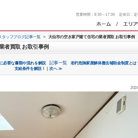
営業時間：
9:30～17:30
定休日：
定
スタッフブログ記事一覧
>
大仙市の空き家戸建て住宅の業者買取 お取引事例
業者買取 お取引事例
記事一覧
きに必要な書類や流れを解説
老朽危険家屋解体撤去補助金制度とは
支給条件を解説！｜次へ ≫
2024