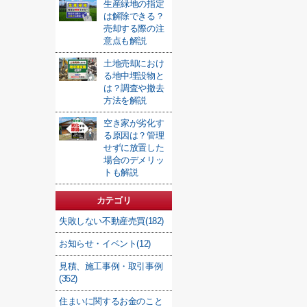
生産緑地の指定
は解除できる？
売却する際の注
意点も解説
土地売却におけ
る地中埋設物と
は？調査や撤去
方法を解説
空き家が劣化す
る原因は？管理
せずに放置した
場合のデメリッ
トも解説
カテゴリ
失敗しない不動産売買(182)
お知らせ・イベント(12)
見積、施工事例・取引事例
(352)
住まいに関するお金のこと