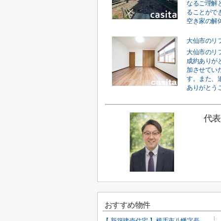
なるご理解
ることがで
空き家の解体
大仙市のリ
大仙市のリ
成約ありが
加させてい
す。また、
ありがとうご
代表
おすすめ物件
【 新築建売住宅 】横手市八幡字長者町No58 横手北小学校区のオール電化 4LDK