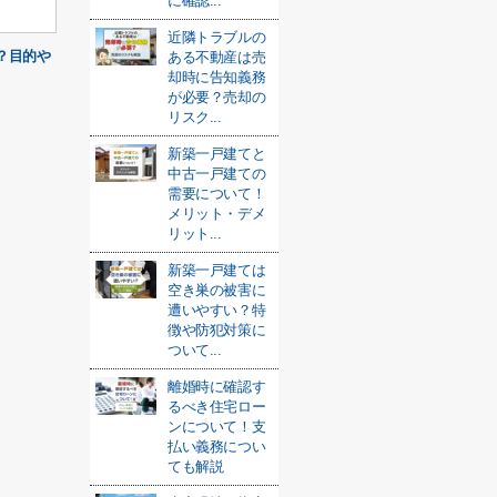
に確認...
近隣トラブルの
？目的や
ある不動産は売
却時に告知義務
が必要？売却の
リスク...
新築一戸建てと
中古一戸建ての
需要について！
メリット・デメ
リット...
新築一戸建ては
空き巣の被害に
遭いやすい？特
徴や防犯対策に
ついて...
離婚時に確認す
るべき住宅ロー
ンについて！支
払い義務につい
ても解説