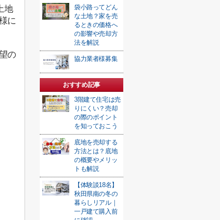
袋小路ってどん
土地
な土地？家を売
様に
るときの価格へ
の影響や売却方
法を解説
望の
協力業者様募集
おすすめ記事
3階建て住宅は売
りにくい？売却
の際のポイント
を知っておこう
底地を売却する
方法とは？底地
の概要やメリッ
トも解説
【体験談18名】
秋田県南の冬の
暮らしリアル｜
一戸建て購入前