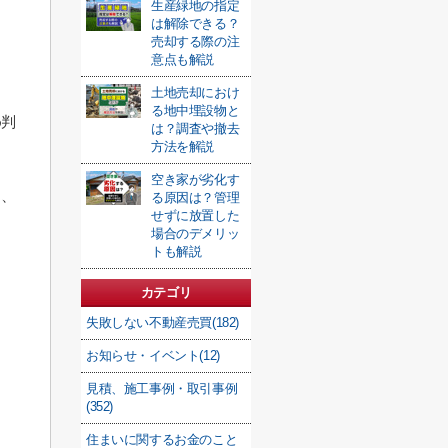
生産緑地の指定
は解除できる？
売却する際の注
意点も解説
土地売却におけ
る地中埋設物と
め判
は？調査や撤去
方法を解説
空き家が劣化す
し、
る原因は？管理
せずに放置した
場合のデメリッ
トも解説
カテゴリ
失敗しない不動産売買(182)
お知らせ・イベント(12)
見積、施工事例・取引事例
(352)
住まいに関するお金のこと