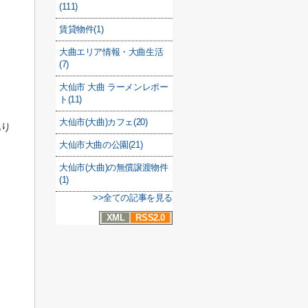
(111)
賃貸物件(1)
大曲エリア情報・大曲生活
(7)
大仙市 大曲 ラーメンレポー
ト(11)
大仙市(大曲)カフェ(20)
あり
大仙市大曲の公園(21)
大仙市(大曲)の無償譲渡物件
(1)
>>全ての記事を見る
XML
RSS2.0