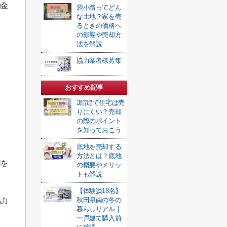
助金
袋小路ってどん
な土地？家を売
るときの価格へ
の影響や売却方
法を解説
協力業者様募集
おすすめ記事
3階建て住宅は売
りにくい？売却
の際のポイント
を知っておこう
底地を売却する
方法とは？底地
用を
の概要やメリッ
トも解説
【体験談18名】
協力
秋田県南の冬の
暮らしリアル｜
一戸建て購入前