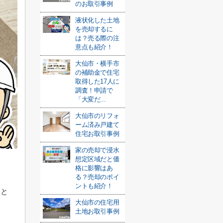
のお取引事例
液状化した土地
を売却するに
は？売る際の注
意点も紹介！
大仙市・横手市
の補助金で住宅
取得した17人に
調査！申請で
「大変だ...
大仙市のリフォ
ーム済み戸建て
住宅お取引事例
家の売却で浸水
想定区域だと価
格に影響はあ
る？売却のポイ
ントも紹介！
ると
大仙市の住宅用
土地お取引事例