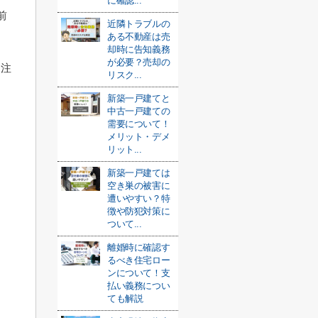
に確認...
前
近隣トラブルの
ある不動産は売
却時に告知義務
が必要？売却の
も注
リスク...
新築一戸建てと
中古一戸建ての
需要について！
メリット・デメ
リット...
新築一戸建ては
空き巣の被害に
遭いやすい？特
徴や防犯対策に
ついて...
離婚時に確認す
るべき住宅ロー
ンについて！支
払い義務につい
ても解説