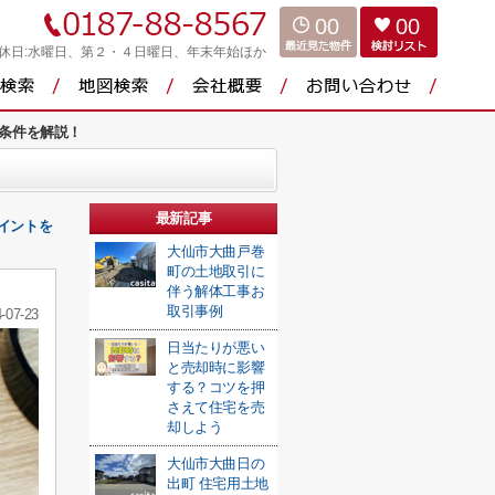
00
00
休日:水曜日、第２・４日曜日、年末年始ほか
条件を解説！
最新記事
イントを
大仙市大曲戸巻
町の土地取引に
伴う解体工事お
取引事例
-07-23
日当たりが悪い
と売却時に影響
する？コツを押
さえて住宅を売
却しよう
大仙市大曲日の
出町 住宅用土地