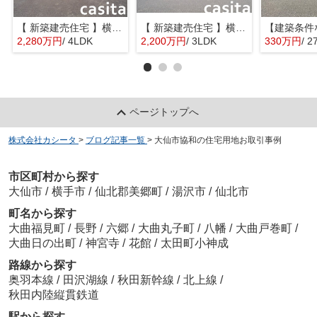
【 新築建売住宅 】横手市八幡字長者町No58 横手北小学校区のオール電化 4LDK
【 新築建売住宅 】横手市八幡字長者町No50 横手北小学校区のオール電化 3LDK
2,280万円
/ 4LDK
2,200万円
/ 3LDK
330万円
/ 2
ページトップへ
株式会社カシータ
>
ブログ記事一覧
>
大仙市協和の住宅用地お取引事例
市区町村から探す
大仙市
/
横手市
/
仙北郡美郷町
/
湯沢市
/
仙北市
町名から探す
大曲福見町
/
長野
/
六郷
/
大曲丸子町
/
八幡
/
大曲戸巻町
/
大曲日の出町
/
神宮寺
/
花館
/
太田町小神成
路線から探す
奥羽本線
/
田沢湖線
/
秋田新幹線
/
北上線
/
秋田内陸縦貫鉄道
駅から探す