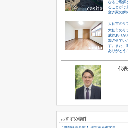
なるご理解
ることがで
空き家の解体
大仙市のリ
大仙市のリ
成約ありが
加させてい
す。また、
ありがとうご
代表
おすすめ物件
【 新築建売住宅 】横手市八幡字長者町No58 横手北小学校区のオール電化 4LDK