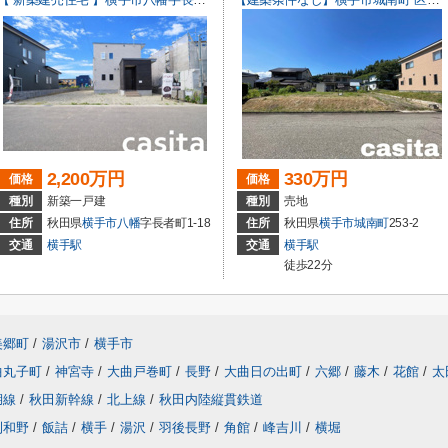
2,200万円
330万円
価格
価格
種別
新築一戸建
種別
売地
住所
秋田県
横手市
八幡
字長者町1-18
住所
秋田県
横手市
城南町
253-2
交通
横手駅
交通
横手駅
徒歩22分
美郷町
/
湯沢市
/
横手市
曲丸子町
/
神宮寺
/
大曲戸巻町
/
長野
/
大曲日の出町
/
六郷
/
藤木
/
花館
/
太
湖線
/
秋田新幹線
/
北上線
/
秋田内陸縦貫鉄道
刈和野
/
飯詰
/
横手
/
湯沢
/
羽後長野
/
角館
/
峰吉川
/
横堀