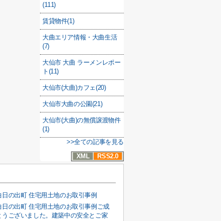
(111)
賃貸物件(1)
大曲エリア情報・大曲生活
(7)
大仙市 大曲 ラーメンレポー
ト(11)
大仙市(大曲)カフェ(20)
大仙市大曲の公園(21)
大仙市(大曲)の無償譲渡物件
(1)
>>全ての記事を見る
XML
RSS2.0
曲日の出町 住宅用土地のお取引事例
曲日の出町 住宅用土地のお取引事例ご成
とうございました。建築中の安全とご家