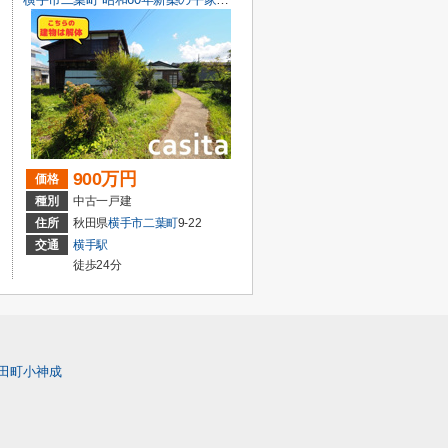
900万円
価格
種別
中古一戸建
住所
秋田県
横手市
二葉町
9-22
交通
横手駅
徒歩24分
田町小神成