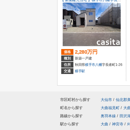
2,280万円
価格
種別
新築一戸建
住所
秋田県
横手市
八幡
字長者町1-26
交通
横手駅
市区町村から探す
大仙市
/
仙北郡
町名から探す
大曲福見町
/
大
路線から探す
奥羽本線
/
田沢
駅から探す
大曲
/
神宮寺
/