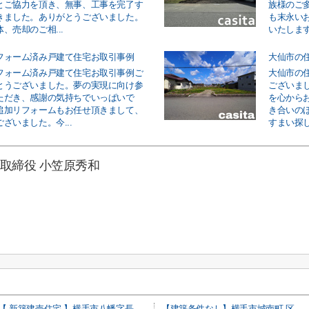
とご協力を頂き、無事、工事を完了す
族様のご
きました。ありがとうございました。
も末永い
、売却のご相...
いたします
フォーム済み戸建て住宅お取引事例
大仙市の
フォーム済み戸建て住宅お取引事例ご
大仙市の
とうございました。夢の実現に向け参
ございま
ただき、感謝の気持ちでいっぱいで
を心から
追加リフォームもお任せ頂きまして、
き合いの
ざいました。今...
すまい探し
取締役 小笠原秀和
【 新築建売住宅 】横手市八幡字長者町No50 横手北小学校区のオール電化 3LDK
【建築条件なし】横手市城南町 区画の整った住宅街の南東向き物件 82.13坪 住宅用地