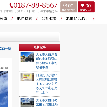
00
00
休日:水曜日、第２・４日曜日、年末年始ほか
最新記事
窓口一覧
大仙市大曲戸巻
町の土地取引に
伴う解体工事お
取引事例
-01-01
日当たりが悪い
と売却時に影響
する？コツを押
さえて住宅を売
却しよう
大仙市大曲日の
出町 住宅用土地