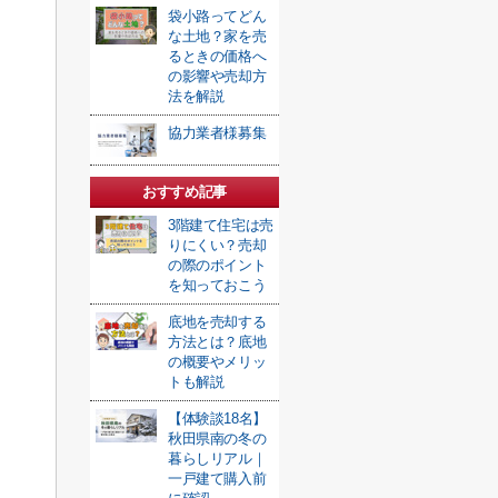
袋小路ってどん
な土地？家を売
るときの価格へ
の影響や売却方
法を解説
協力業者様募集
おすすめ記事
3階建て住宅は売
りにくい？売却
の際のポイント
を知っておこう
底地を売却する
方法とは？底地
の概要やメリッ
トも解説
【体験談18名】
秋田県南の冬の
暮らしリアル｜
一戸建て購入前