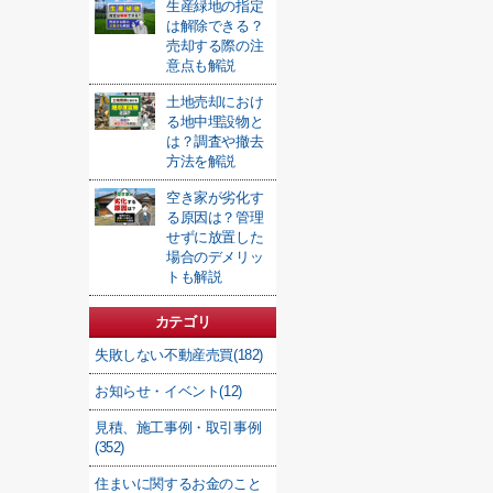
生産緑地の指定
は解除できる？
売却する際の注
意点も解説
土地売却におけ
る地中埋設物と
は？調査や撤去
方法を解説
空き家が劣化す
る原因は？管理
せずに放置した
場合のデメリッ
トも解説
カテゴリ
失敗しない不動産売買(182)
お知らせ・イベント(12)
見積、施工事例・取引事例
(352)
住まいに関するお金のこと