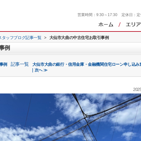
営業時間：
9:30～17:30
定休日：
定
スタッフブログ記事一覧
>
大仙市大曲の中古住宅お取引事例
事例
記事一覧
事例
大仙市大曲の銀行・信用金庫・金融機関住宅ローン申し込み
｜次へ ≫
2025