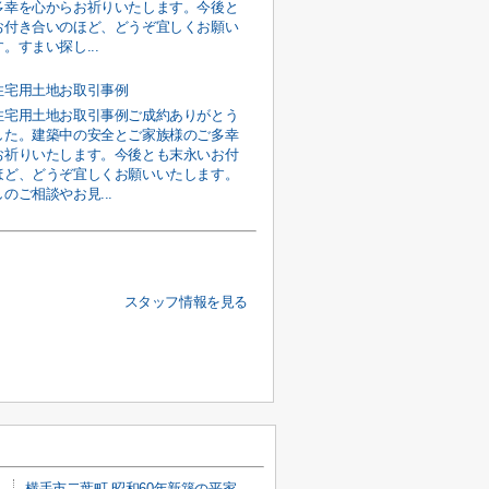
多幸を心からお祈りいたします。今後と
お付き合いのほど、どうぞ宜しくお願い
。すまい探し...
住宅用土地お取引事例
住宅用土地お取引事例ご成約ありがとう
した。建築中の安全とご家族様のご多幸
お祈りいたします。今後とも末永いお付
ほど、どうぞ宜しくお願いいたします。
のご相談やお見...
スタッフ情報を見る
横手市二葉町 昭和60年新築の平家戸建て住宅 敷地面積は余裕の287坪