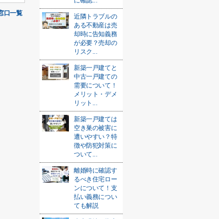
に確認...
窓口一覧
近隣トラブルの
ある不動産は売
却時に告知義務
が必要？売却の
リスク...
新築一戸建てと
中古一戸建ての
需要について！
メリット・デメ
リット...
新築一戸建ては
空き巣の被害に
遭いやすい？特
徴や防犯対策に
ついて...
離婚時に確認す
るべき住宅ロー
ンについて！支
払い義務につい
ても解説