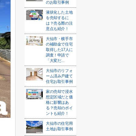
のお取引事例
液状化した土地
を売却するに
は？売る際の注
意点も紹介！
大仙市・横手市
の補助金で住宅
取得した17人に
調査！申請で
「大変だ...
大仙市のリフォ
ーム済み戸建て
住宅お取引事例
家の売却で浸水
想定区域だと価
格に影響はあ
る？売却のポイ
ントも紹介！
大仙市の住宅用
土地お取引事例