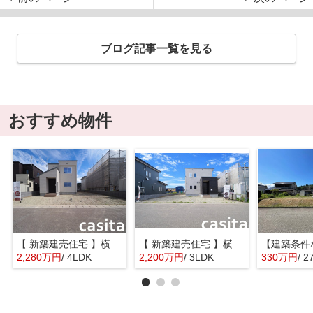
ブログ記事一覧を見る
おすすめ物件
【 新築建売住宅 】横手市八幡字長者町No58 横手北小学校区のオール電化 4LDK
【 新築建売住宅 】横手市八幡字長者町No50 横手北小学校区のオール電化 3LDK
2,280万円
/ 4LDK
2,200万円
/ 3LDK
330万円
/ 2