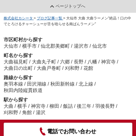
ページトップへ
株式会社カシータ
>
ブログ記事一覧
>
大仙市 大曲 大曲ラーメン”絶品！口の中
でとろけるチャーシューが舌を唸らせる南ばんラーメン”
市区町村から探す
大仙市
/
横手市
/
仙北郡美郷町
/
湯沢市
/
仙北市
町名から探す
大曲福見町
/
大曲丸子町
/
六郷
/
長野
/
八幡
/
神宮寺
/
大曲日の出町
/
大曲戸巻町
/
刈和野
/
花館
路線から探す
奥羽本線
/
田沢湖線
/
秋田新幹線
/
北上線
/
秋田内陸縦貫鉄道
駅から探す
大曲
/
横手
/
神宮寺
/
柳田
/
飯詰
/
後三年
/
羽後長野
/
刈和野
/
角館
/
湯沢
電話でお問い合わせ