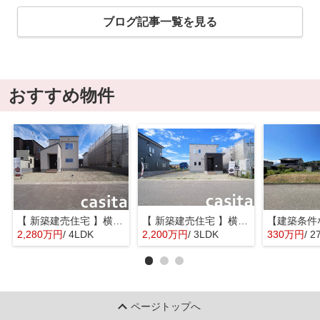
ブログ記事一覧を見る
おすすめ物件
【 新築建売住宅 】横手市八幡字長者町No58 横手北小学校区のオール電化 4LDK
【 新築建売住宅 】横手市八幡字長者町No50 横手北小学校区のオール電化 3LDK
2,280万円
/ 4LDK
2,200万円
/ 3LDK
330万円
/ 2
ページトップへ