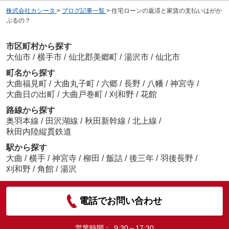
株式会社カシータ
>
ブログ記事一覧
>
住宅ローンの返済と家賃の支払いはがか
ぶるの？
市区町村から探す
大仙市
/
横手市
/
仙北郡美郷町
/
湯沢市
/
仙北市
町名から探す
大曲福見町
/
大曲丸子町
/
六郷
/
長野
/
八幡
/
神宮寺
/
大曲日の出町
/
大曲戸巻町
/
刈和野
/
花館
路線から探す
奥羽本線
/
田沢湖線
/
秋田新幹線
/
北上線
/
秋田内陸縦貫鉄道
駅から探す
大曲
/
横手
/
神宮寺
/
柳田
/
飯詰
/
後三年
/
羽後長野
/
刈和野
/
角館
/
湯沢
電話でお問い合わせ
営業時間：
9:30～17:30