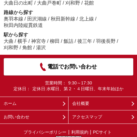
大曲日の出町
/
大曲戸巻町
/
刈和野
/
花館
路線から探す
奥羽本線
/
田沢湖線
/
秋田新幹線
/
北上線
/
秋田内陸縦貫鉄道
駅から探す
大曲
/
横手
/
神宮寺
/
柳田
/
飯詰
/
後三年
/
羽後長野
/
刈和野
/
角館
/
湯沢
電話でお問い合わせ
営業時間：
9:30～17:30
定休日：
定休日:水曜日、第２・４日曜日、年末年始ほか
ホーム
会社概要
お問い合わせ
アクセスマップ
プライバシーポリシー
利用規約
PCサイト