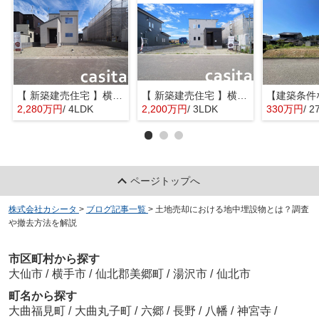
【 新築建売住宅 】横手市八幡字長者町No58 横手北小学校区のオール電化 4LDK
【 新築建売住宅 】横手市八幡字長者町No50 横手北小学校区のオール電化 3LDK
2,280万円
/ 4LDK
2,200万円
/ 3LDK
330万円
/ 2
ページトップへ
株式会社カシータ
>
ブログ記事一覧
>
土地売却における地中埋設物とは？調査
や撤去方法を解説
市区町村から探す
大仙市
/
横手市
/
仙北郡美郷町
/
湯沢市
/
仙北市
町名から探す
大曲福見町
/
大曲丸子町
/
六郷
/
長野
/
八幡
/
神宮寺
/