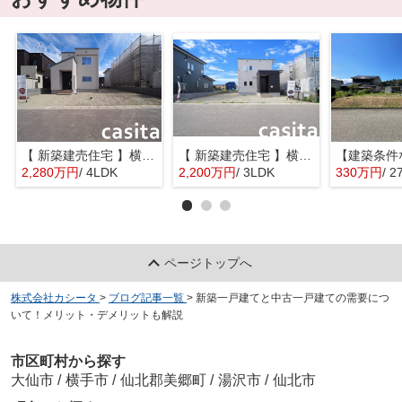
【 新築建売住宅 】横手市八幡字長者町No58 横手北小学校区のオール電化 4LDK
【 新築建売住宅 】横手市八幡字長者町No50 横手北小学校区のオール電化 3LDK
2,280万円
/ 4LDK
2,200万円
/ 3LDK
330万円
/ 2
ページトップへ
株式会社カシータ
>
ブログ記事一覧
>
新築一戸建てと中古一戸建ての需要につ
いて！メリット・デメリットも解説
市区町村から探す
大仙市
/
横手市
/
仙北郡美郷町
/
湯沢市
/
仙北市