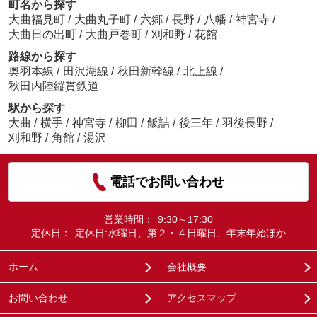
町名から探す
大曲福見町
/
大曲丸子町
/
六郷
/
長野
/
八幡
/
神宮寺
/
大曲日の出町
/
大曲戸巻町
/
刈和野
/
花館
路線から探す
奥羽本線
/
田沢湖線
/
秋田新幹線
/
北上線
/
秋田内陸縦貫鉄道
駅から探す
大曲
/
横手
/
神宮寺
/
柳田
/
飯詰
/
後三年
/
羽後長野
/
刈和野
/
角館
/
湯沢
電話でお問い合わせ
営業時間：
9:30～17:30
定休日：
定休日:水曜日、第２・４日曜日、年末年始ほか
ホーム
会社概要
お問い合わせ
アクセスマップ