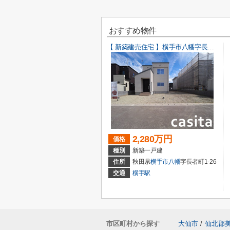
おすすめ物件
【 新築建売住宅 】横手市八幡字長者町No58 横手北小学校区のオール電化 4LDK
2,280万円
価格
種別
新築一戸建
住所
秋田県
横手市
八幡
字長者町1-26
交通
横手駅
市区町村から探す
大仙市
/
仙北郡