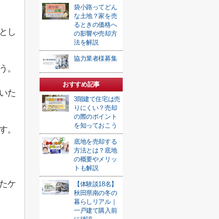
袋小路ってどん
な土地？家を売
るときの価格へ
とし
の影響や売却方
法を解説
協力業者様募集
う。
おすすめ記事
いた
3階建て住宅は売
りにくい？売却
の際のポイント
を知っておこう
す。
底地を売却する
方法とは？底地
の概要やメリッ
トも解説
たケ
【体験談18名】
秋田県南の冬の
暮らしリアル｜
一戸建て購入前