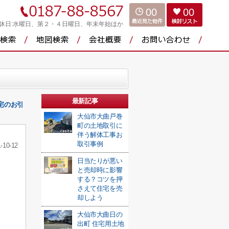
00
00
休日:水曜日、第２・４日曜日、年末年始ほか
最新記事
宅のお引
大仙市大曲戸巻
町の土地取引に
伴う解体工事お
取引事例
-10-12
日当たりが悪い
と売却時に影響
する？コツを押
さえて住宅を売
却しよう
大仙市大曲日の
出町 住宅用土地