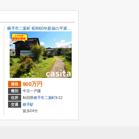
横手市二葉町 昭和60年新築の平家戸建て住宅 敷地面積は余裕の287坪
900万円
価格
種別
中古一戸建
住所
秋田県
横手市
二葉町
9-22
交通
横手駅
徒歩24分