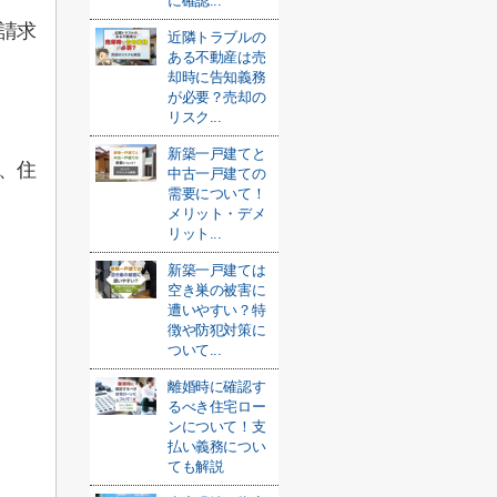
に確認...
請求
近隣トラブルの
ある不動産は売
却時に告知義務
が必要？売却の
リスク...
新築一戸建てと
、住
中古一戸建ての
需要について！
メリット・デメ
リット...
新築一戸建ては
空き巣の被害に
遭いやすい？特
徴や防犯対策に
ついて...
離婚時に確認す
るべき住宅ロー
ンについて！支
払い義務につい
ても解説