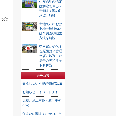
生産緑地の指定
は解除できる？
売却する際の注
意点も解説
った
土地売却におけ
る地中埋設物と
は？調査や撤去
方法を解説
空き家が劣化す
る原因は？管理
せずに放置した
場合のデメリッ
トも解説
カテゴリ
失敗しない不動産売買(182)
お知らせ・イベント(12)
見積、施工事例・取引事例
(352)
住まいに関するお金のこと