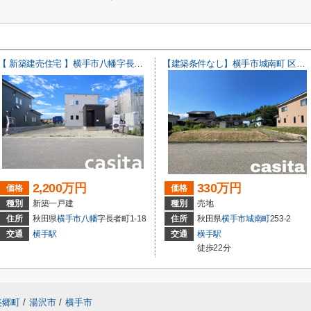
【 新築建売住宅 】横手市八幡字長者町No50 横手北小学校区のオール電化 3LDK
【建築条件なし】横手市城南町 区画の整った住宅街の南東向き物件 82.13坪 住宅用地
2,200万円
330万円
価格
価格
種別
新築一戸建
種別
売地
住所
秋田県
横手市
八幡
字長者町1-18
住所
秋田県
横手市
城南町
253-2
交通
横手駅
交通
横手駅
徒歩22分
美郷町
/
湯沢市
/
横手市