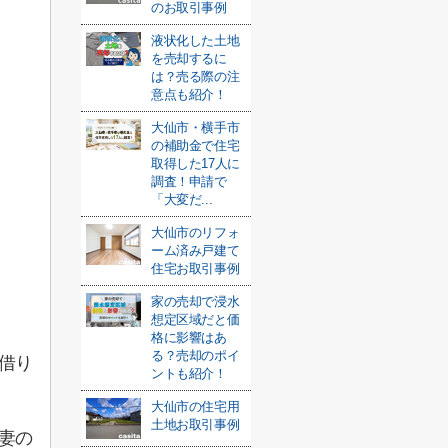
のお取引事例
液状化した土地
を売却するに
は？売る際の注
意点も紹介！
大仙市・横手市
の補助金で住宅
取得した17人に
調査！申請で
「大変だ...
大仙市のリフォ
ーム済み戸建て
住宅お取引事例
家の売却で浸水
想定区域だと価
格に影響はあ
る？売却のポイ
借り
ントも紹介！
大仙市の住宅用
土地お取引事例
妻の