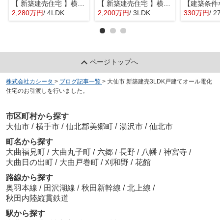
【 新築建売住宅 】横手市八幡字長者町No58 横手北小学校区のオール電化 4LDK
【 新築建売住宅 】横手市八幡字長者町No50 横手北小学校区のオール電化 3LDK
2,280万円
/ 4LDK
2,200万円
/ 3LDK
330万円
/ 2
ページトップへ
株式会社カシータ
>
ブログ記事一覧
>
大仙市 新築建売3LDK戸建てオール電化
住宅のお引渡しを行いました。
市区町村から探す
大仙市
/
横手市
/
仙北郡美郷町
/
湯沢市
/
仙北市
町名から探す
大曲福見町
/
大曲丸子町
/
六郷
/
長野
/
八幡
/
神宮寺
/
大曲日の出町
/
大曲戸巻町
/
刈和野
/
花館
路線から探す
奥羽本線
/
田沢湖線
/
秋田新幹線
/
北上線
/
秋田内陸縦貫鉄道
駅から探す