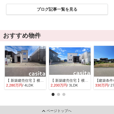
ブログ記事一覧を見る
おすすめ物件
【 新築建売住宅 】横手市八幡字長者町No58 横手北小学校区のオール電化 4LDK
【 新築建売住宅 】横手市八幡字長者町No50 横手北小学校区のオール電化 3LDK
2,280万円
/ 4LDK
2,200万円
/ 3LDK
330万円
/ 2
ページトップへ