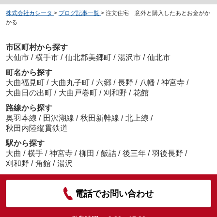
株式会社カシータ
>
ブログ記事一覧
>
注文住宅 意外と購入したあとお金がか
かる
市区町村から探す
大仙市
/
横手市
/
仙北郡美郷町
/
湯沢市
/
仙北市
町名から探す
大曲福見町
/
大曲丸子町
/
六郷
/
長野
/
八幡
/
神宮寺
/
大曲日の出町
/
大曲戸巻町
/
刈和野
/
花館
路線から探す
奥羽本線
/
田沢湖線
/
秋田新幹線
/
北上線
/
秋田内陸縦貫鉄道
駅から探す
大曲
/
横手
/
神宮寺
/
柳田
/
飯詰
/
後三年
/
羽後長野
/
刈和野
/
角館
/
湯沢
電話でお問い合わせ