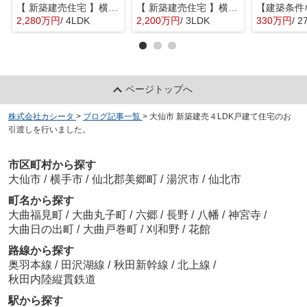
【 新築建売住宅 】横手市八幡字長者町No58 横手北小学校区のオール電化 4LDK
【 新築建売住宅 】横手市八幡字長者町No50 横手北小学校区のオール電化 3LDK
2,280万円
/ 4LDK
2,200万円
/ 3LDK
330万円
/ 2
ページトップへ
株式会社カシータ
>
ブログ記事一覧
>
大仙市 新築建売４LDK戸建て住宅のお
引渡しを行いました。
市区町村から探す
大仙市
/
横手市
/
仙北郡美郷町
/
湯沢市
/
仙北市
町名から探す
大曲福見町
/
大曲丸子町
/
六郷
/
長野
/
八幡
/
神宮寺
/
大曲日の出町
/
大曲戸巻町
/
刈和野
/
花館
路線から探す
奥羽本線
/
田沢湖線
/
秋田新幹線
/
北上線
/
秋田内陸縦貫鉄道
駅から探す