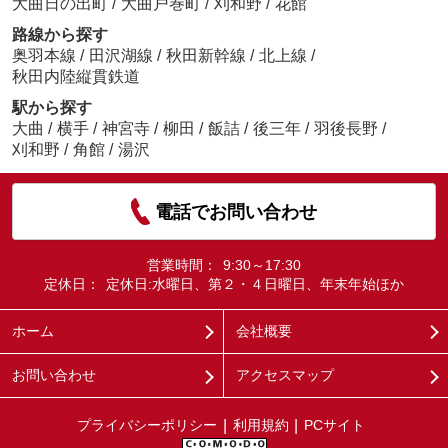
大曲日の出町
/
大曲戸巻町
/
刈和野
/
花館
路線から探す
奥羽本線
/
田沢湖線
/
秋田新幹線
/
北上線
/
秋田内陸縦貫鉄道
駅から探す
大曲
/
横手
/
神宮寺
/
柳田
/
飯詰
/
後三年
/
羽後長野
/
刈和野
/
角館
/
湯沢
電話でお問い合わせ
営業時間：
9:30～17:30
定休日：
定休日:水曜日、第２・４日曜日、年末年始ほか
ホーム
会社概要
お問い合わせ
アクセスマップ
プライバシーポリシー
利用規約
PCサイト