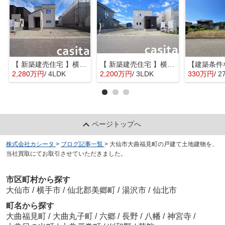
【 新築建売住宅 】横手市八幡字長者町No58 横手北小学校区のオール電化 4LDK
【 新築建売住宅 】横手市八幡字長者町No50 横手北小学校区のオール電化 3LDK
2,280万円
/ 4LDK
2,200万円
/ 3LDK
330万円
/ 2
ページトップへ
株式会社カシータ
>
ブログ記事一覧
>
大仙市大曲福見町の戸建て土地建物を、
当社買取にてお取引させていただきました。
市区町村から探す
大仙市
/
横手市
/
仙北郡美郷町
/
湯沢市
/
仙北市
町名から探す
大曲福見町
/
大曲丸子町
/
六郷
/
長野
/
八幡
/
神宮寺
/