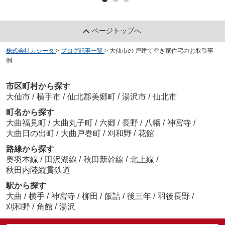
ページトップへ
株式会社カシータ
>
ブログ記事一覧
>
大仙市の 戸建て空き家住宅のお取引事
例
市区町村から探す
大仙市
/
横手市
/
仙北郡美郷町
/
湯沢市
/
仙北市
町名から探す
大曲福見町
/
大曲丸子町
/
六郷
/
長野
/
八幡
/
神宮寺
/
大曲日の出町
/
大曲戸巻町
/
刈和野
/
花館
路線から探す
奥羽本線
/
田沢湖線
/
秋田新幹線
/
北上線
/
秋田内陸縦貫鉄道
駅から探す
大曲
/
横手
/
神宮寺
/
柳田
/
飯詰
/
後三年
/
羽後長野
/
刈和野
/
角館
/
湯沢