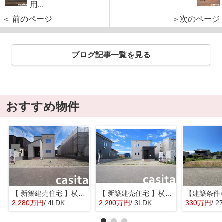
用...
＜ 前のページ
＞次のページ
ブログ記事一覧を見る
おすすめ物件
【 新築建売住宅 】横手市八幡字長者町No58 横手北小学校区のオール電化 4LDK
【 新築建売住宅 】横手市八幡字長者町No50 横手北小学校区のオール電化 3LDK
2,280万円
/ 4LDK
2,200万円
/ 3LDK
330万円
/ 2