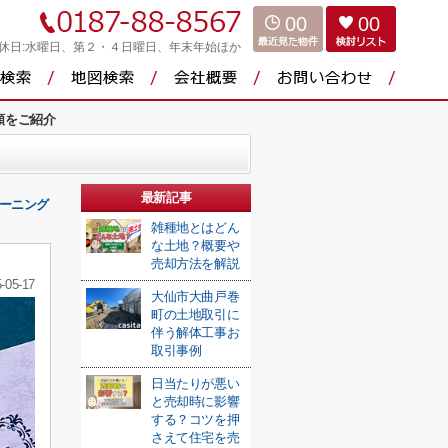
00
00
休日:水曜日、第２・４日曜日、年末年始ほか
類をご紹介
最新記事
ーニング
雑種地とはどん
な土地？概要や
売却方法を解説
-05-17
大仙市大曲戸巻
町の土地取引に
伴う解体工事お
取引事例
日当たりが悪い
と売却時に影響
する？コツを押
さえて住宅を売