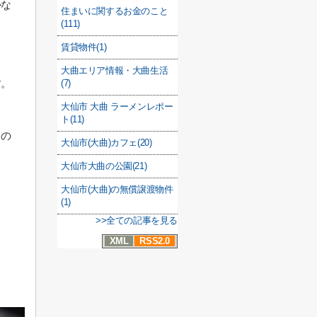
かな
住まいに関するお金のこと
(111)
賃貸物件(1)
大曲エリア情報・大曲生活
す。
(7)
大仙市 大曲 ラーメンレポー
ト(11)
もの
大仙市(大曲)カフェ(20)
大仙市大曲の公園(21)
大仙市(大曲)の無償譲渡物件
(1)
>>全ての記事を見る
XML
RSS2.0