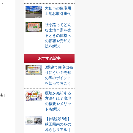
本・
大仙市の住宅用
土地お取引事例
袋小路ってどん
な土地？家を売
るときの価格へ
の影響や売却方
法を解説
おすすめ記事
3階建て住宅は売
りにくい？売却
の際のポイント
を知っておこう
底地を売却する
売却
方法とは？底地
の概要やメリッ
トも解説
【体験談18名】
秋田県南の冬の
暮らしリアル｜