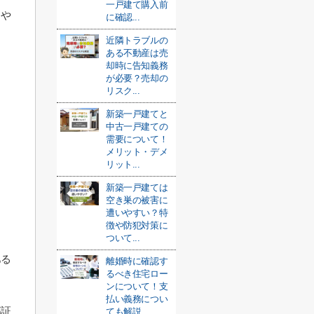
一戸建て購入前
しや
に確認...
近隣トラブルの
ある不動産は売
却時に告知義務
が必要？売却の
リスク...
新築一戸建てと
中古一戸建ての
需要について！
メリット・デメ
リット...
新築一戸建ては
空き巣の被害に
遭いやすい？特
徴や防犯対策に
ついて...
ある
離婚時に確認す
るべき住宅ロー
ンについて！支
払い義務につい
高証
ても解説