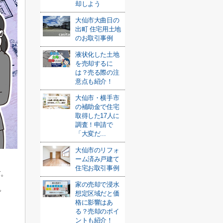
却しよう
大仙市大曲日の
出町 住宅用土地
のお取引事例
液状化した土地
を売却するに
は？売る際の注
意点も紹介！
大仙市・横手市
の補助金で住宅
取得した17人に
調査！申請で
「大変だ...
大仙市のリフォ
ーム済み戸建て
住宅お取引事例
す。
家の売却で浸水
で
想定区域だと価
格に影響はあ
る？売却のポイ
ントも紹介！