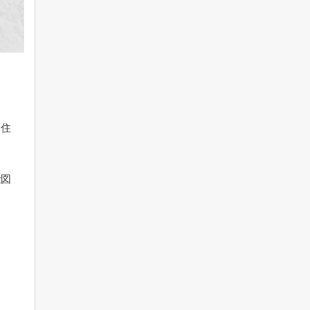
、住
量図