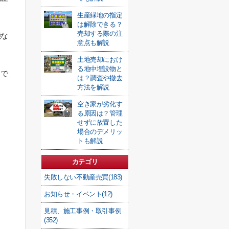
生産緑地の指定
は解除できる？
売却する際の注
能な
意点も解説
土地売却におけ
る地中埋設物と
らで
は？調査や撤去
方法を解説
空き家が劣化す
る原因は？管理
せずに放置した
場合のデメリッ
トも解説
カテゴリ
失敗しない不動産売買(183)
お知らせ・イベント(12)
見積、施工事例・取引事例
(352)