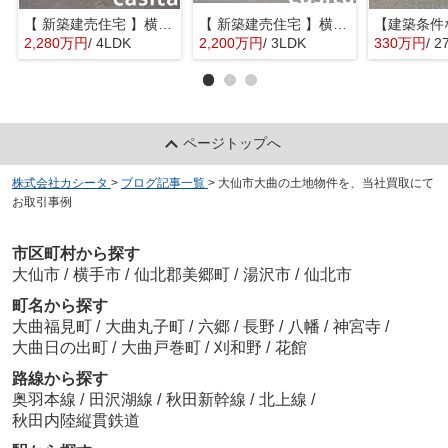
【 新築建売住宅 】横手市八幡字長者町No58 横手北小学校区のオール電化 4LDK
【 新築建売住宅 】横手市八幡字長者町No50 横手北小学校区のオール電化 3LDK
2,280万円
/ 4LDK
2,200万円
/ 3LDK
330万円
/ 2
ページトップへ
株式会社カシータ
>
ブログ記事一覧
>
大仙市大曲の土地物件を、当社買取にて
お取引事例
市区町村から探す
大仙市
/
横手市
/
仙北郡美郷町
/
湯沢市
/
仙北市
町名から探す
大曲福見町
/
大曲丸子町
/
六郷
/
長野
/
八幡
/
神宮寺
/
大曲日の出町
/
大曲戸巻町
/
刈和野
/
花館
路線から探す
奥羽本線
/
田沢湖線
/
秋田新幹線
/
北上線
/
秋田内陸縦貫鉄道