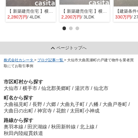
【 新築建売住宅 】横手市八幡字長者町No58 横手北小学校区のオール電化 4LDK
【 新築建売住宅 】横手市八幡字長者町No50 横手北小学校区のオール電化 3LDK
2,280万円
/ 4LDK
2,200万円
/ 3LDK
330万円
/ 2
ページトップへ
株式会社カシータ
>
ブログ記事一覧
>
大仙市大曲黒瀬町の戸建て物件を業者買
取にてお取引事例
市区町村から探す
大仙市
/
横手市
/
仙北郡美郷町
/
湯沢市
/
仙北市
町名から探す
大曲福見町
/
長野
/
六郷
/
大曲丸子町
/
八幡
/
大曲戸巻町
/
大曲日の出町
/
神宮寺
/
花館
/
太田町小神成
路線から探す
奥羽本線
/
田沢湖線
/
秋田新幹線
/
北上線
/
秋田内陸縦貫鉄道