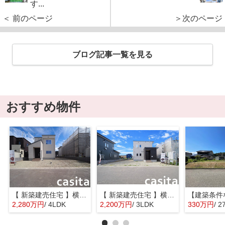
す...
＜ 前のページ
＞次のページ
ブログ記事一覧を見る
おすすめ物件
【 新築建売住宅 】横手市八幡字長者町No58 横手北小学校区のオール電化 4LDK
【 新築建売住宅 】横手市八幡字長者町No50 横手北小学校区のオール電化 3LDK
2,280万円
/ 4LDK
2,200万円
/ 3LDK
330万円
/ 2