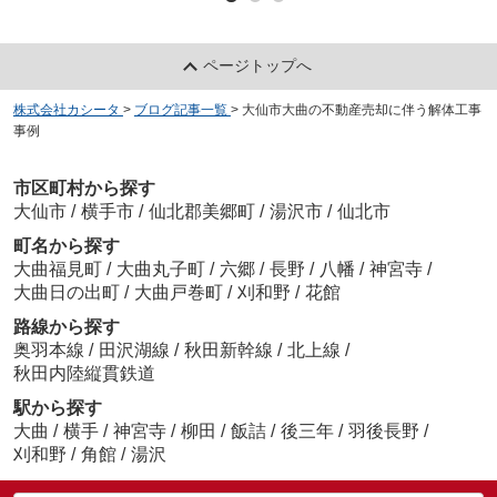
ページトップへ
株式会社カシータ
>
ブログ記事一覧
>
大仙市大曲の不動産売却に伴う解体工事
事例
市区町村から探す
大仙市
/
横手市
/
仙北郡美郷町
/
湯沢市
/
仙北市
町名から探す
大曲福見町
/
大曲丸子町
/
六郷
/
長野
/
八幡
/
神宮寺
/
大曲日の出町
/
大曲戸巻町
/
刈和野
/
花館
路線から探す
奥羽本線
/
田沢湖線
/
秋田新幹線
/
北上線
/
秋田内陸縦貫鉄道
駅から探す
大曲
/
横手
/
神宮寺
/
柳田
/
飯詰
/
後三年
/
羽後長野
/
刈和野
/
角館
/
湯沢