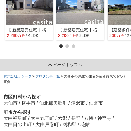
【 新築建売住宅 】横手市八幡字長者町No58 横手北小学校区のオール電化 4LDK
【 新築建売住宅 】横手市八幡字長者町No50 横手北小学校区のオール電化 3LDK
2,280万円
/ 4LDK
2,200万円
/ 3LDK
330万円
/ 2
ページトップへ
株式会社カシータ
>
ブログ記事一覧
>
大仙市の戸建て住宅を業者買取でお取引
事例
市区町村から探す
大仙市
/
横手市
/
仙北郡美郷町
/
湯沢市
/
仙北市
町名から探す
大曲福見町
/
大曲丸子町
/
六郷
/
長野
/
八幡
/
神宮寺
/
大曲日の出町
/
大曲戸巻町
/
刈和野
/
花館