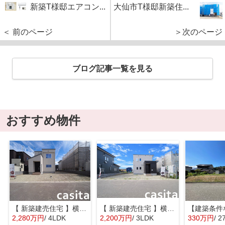
新築T様邸エアコン...
大仙市T様邸新築住...
＜ 前のページ
＞次のページ
ブログ記事一覧を見る
おすすめ物件
【 新築建売住宅 】横手市八幡字長者町No58 横手北小学校区のオール電化 4LDK
【 新築建売住宅 】横手市八幡字長者町No50 横手北小学校区のオール電化 3LDK
2,280万円
/ 4LDK
2,200万円
/ 3LDK
330万円
/ 2