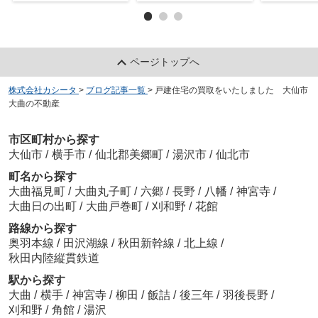
ページトップへ
株式会社カシータ
>
ブログ記事一覧
>
戸建住宅の買取をいたしました 大仙市
大曲の不動産
市区町村から探す
大仙市
/
横手市
/
仙北郡美郷町
/
湯沢市
/
仙北市
町名から探す
大曲福見町
/
大曲丸子町
/
六郷
/
長野
/
八幡
/
神宮寺
/
大曲日の出町
/
大曲戸巻町
/
刈和野
/
花館
路線から探す
奥羽本線
/
田沢湖線
/
秋田新幹線
/
北上線
/
秋田内陸縦貫鉄道
駅から探す
大曲
/
横手
/
神宮寺
/
柳田
/
飯詰
/
後三年
/
羽後長野
/
刈和野
/
角館
/
湯沢