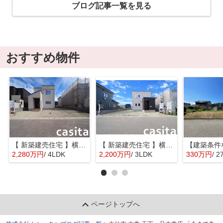
ブログ記事一覧を見る
おすすめ物件
【 新築建売住宅 】横手市八幡字長者町No58 横手北小学校区のオール電化 4LDK
【 新築建売住宅 】横手市八幡字長者町No50 横手北小学校区のオール電化 3LDK
2,280万円
/ 4LDK
2,200万円
/ 3LDK
330万円
/ 2
ページトップへ