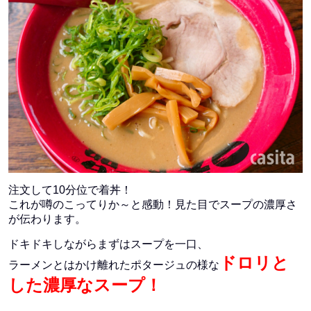
注文して10分位で着丼！
これが噂のこってりか～と感動！
見た目でスープの濃厚さ
が伝わります。
ドキドキしながらまずはスープを一口、
ドロリと
ラーメンとはかけ離れたポタージュの様な
した濃厚なスープ！