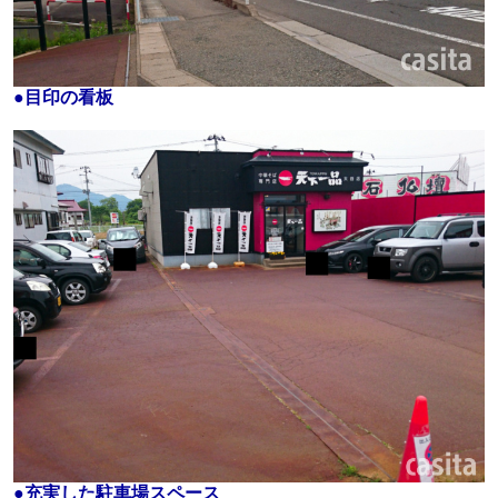
●
目印の看板
●
充実した駐車場スペース