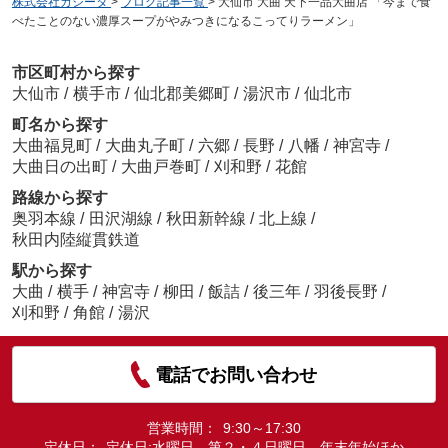
株式会社カシータ
>
ブログ記事一覧
>
大仙市 大曲 天下一品大曲店 「今まで食
べたことのない濃厚スープがやみつきになるこってりラーメン」
市区町村から探す
大仙市
/
横手市
/
仙北郡美郷町
/
湯沢市
/
仙北市
町名から探す
大曲福見町
/
大曲丸子町
/
六郷
/
長野
/
八幡
/
神宮寺
/
大曲日の出町
/
大曲戸巻町
/
刈和野
/
花館
路線から探す
奥羽本線
/
田沢湖線
/
秋田新幹線
/
北上線
/
秋田内陸縦貫鉄道
駅から探す
大曲
/
横手
/
神宮寺
/
柳田
/
飯詰
/
後三年
/
羽後長野
/
刈和野
/
角館
/
湯沢
電話でお問い合わせ
営業時間：
9:30～17:30
定休日：
定休日:水曜日、第２・４日曜日、年末年始ほか