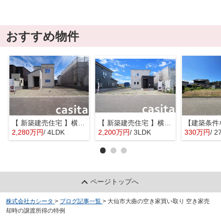
おすすめ物件
【 新築建売住宅 】横手市八幡字長者町No58 横手北小学校区のオール電化 4LDK
【 新築建売住宅 】横手市八幡字長者町No50 横手北小学校区のオール電化 3LDK
2,280万円
/ 4LDK
2,200万円
/ 3LDK
330万円
/ 2
ページトップへ
株式会社カシータ
>
ブログ記事一覧
>
大仙市大曲の空き家買い取り 空き家売
却時の譲渡所得の特例