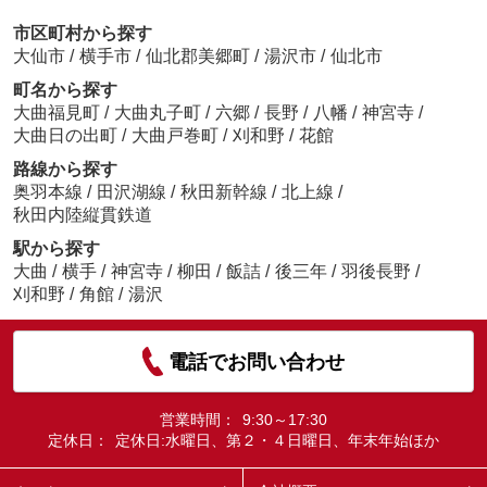
市区町村から探す
大仙市
/
横手市
/
仙北郡美郷町
/
湯沢市
/
仙北市
町名から探す
大曲福見町
/
大曲丸子町
/
六郷
/
長野
/
八幡
/
神宮寺
/
大曲日の出町
/
大曲戸巻町
/
刈和野
/
花館
路線から探す
奥羽本線
/
田沢湖線
/
秋田新幹線
/
北上線
/
秋田内陸縦貫鉄道
駅から探す
大曲
/
横手
/
神宮寺
/
柳田
/
飯詰
/
後三年
/
羽後長野
/
刈和野
/
角館
/
湯沢
電話でお問い合わせ
営業時間：
9:30～17:30
定休日：
定休日:水曜日、第２・４日曜日、年末年始ほか