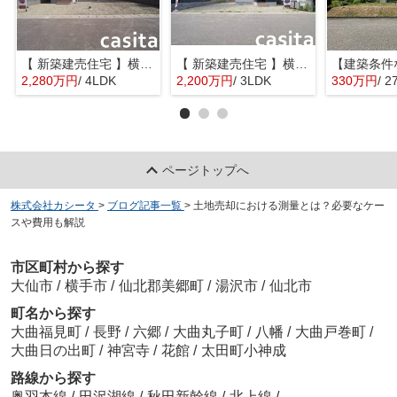
【 新築建売住宅 】横手市八幡字長者町No58 横手北小学校区のオール電化 4LDK
【 新築建売住宅 】横手市八幡字長者町No50 横手北小学校区のオール電化 3LDK
2,280万円
/ 4LDK
2,200万円
/ 3LDK
330万円
/ 2
ページトップへ
株式会社カシータ
>
ブログ記事一覧
>
土地売却における測量とは？必要なケー
スや費用も解説
市区町村から探す
大仙市
/
横手市
/
仙北郡美郷町
/
湯沢市
/
仙北市
町名から探す
大曲福見町
/
長野
/
六郷
/
大曲丸子町
/
八幡
/
大曲戸巻町
/
大曲日の出町
/
神宮寺
/
花館
/
太田町小神成
路線から探す
奥羽本線
/
田沢湖線
/
秋田新幹線
/
北上線
/