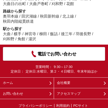
大曲日の出町
/
大曲戸巻町
/
刈和野
/
花館
路線から探す
奥羽本線
/
田沢湖線
/
秋田新幹線
/
北上線
/
秋田内陸縦貫鉄道
駅から探す
大曲
/
横手
/
神宮寺
/
柳田
/
飯詰
/
後三年
/
羽後長野
/
刈和野
/
角館
/
湯沢
電話でお問い合わせ
営業時間：
9:30～17:30
定休日：
定休日:水曜日、第２・４日曜日、年末年始ほか
ホーム
会社概要
お問い合わせ
アクセスマップ
プライバシーポリシー
利用規約
PCサイト