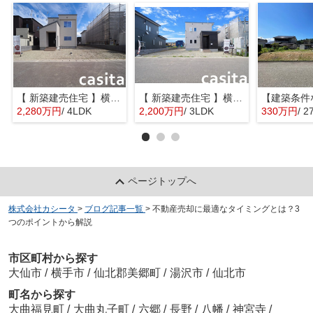
【 新築建売住宅 】横手市八幡字長者町No58 横手北小学校区のオール電化 4LDK
【 新築建売住宅 】横手市八幡字長者町No50 横手北小学校区のオール電化 3LDK
2,280万円
/ 4LDK
2,200万円
/ 3LDK
330万円
/ 2
ページトップへ
株式会社カシータ
>
ブログ記事一覧
>
不動産売却に最適なタイミングとは？3
つのポイントから解説
市区町村から探す
大仙市
/
横手市
/
仙北郡美郷町
/
湯沢市
/
仙北市
町名から探す
大曲福見町
/
大曲丸子町
/
六郷
/
長野
/
八幡
/
神宮寺
/