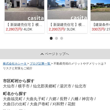
【 新築建売住宅 】横手市八幡字長者町No58 横手北小学校区のオール電化 4LDK
【 新築建売住宅 】横手市八幡字長者町No50 横手北小学校区のオール電化 3LDK
2,280万円
/ 4LDK
2,200万円
/ 3LDK
330万円
/ 2
ページトップへ
株式会社カシータ
>
ブログ記事一覧
>
不動産売却のメリットやデメリットは？
リスクと対策もご紹介
市区町村から探す
大仙市
/
横手市
/
仙北郡美郷町
/
湯沢市
/
仙北市
町名から探す
大曲福見町
/
大曲丸子町
/
六郷
/
長野
/
八幡
/
神宮寺
/
大曲日の出町
/
大曲戸巻町
/
刈和野
/
花館