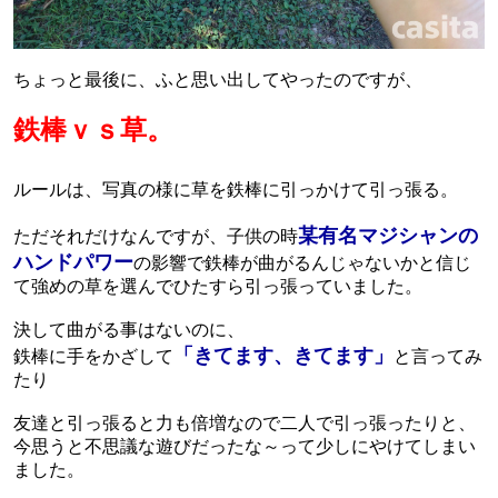
ちょっと最後に、ふと思い出してやったのですが、
鉄棒ｖｓ草。
ルールは、写真の様に草を鉄棒に引っかけて引っ張る。
某有名マジシャンの
ただそれだけなんですが、子供の時
ハンドパワー
の影響で鉄棒が曲がるんじゃないかと信じ
て強めの草を選んでひたすら引っ張っていました。
決して曲がる事はないのに、
「きてます、きてます」
鉄棒に手をかざして
と言ってみ
たり
友達と引っ張ると力も倍増なので二人で引っ張ったりと、
今思うと不思議な遊びだったな～って少しにやけてしまい
ました。