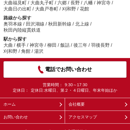
大曲福見町
/
大曲丸子町
/
六郷
/
長野
/
八幡
/
神宮寺
/
大曲日の出町
/
大曲戸巻町
/
刈和野
/
花館
路線から探す
奥羽本線
/
田沢湖線
/
秋田新幹線
/
北上線
/
秋田内陸縦貫鉄道
駅から探す
大曲
/
横手
/
神宮寺
/
柳田
/
飯詰
/
後三年
/
羽後長野
/
刈和野
/
角館
/
湯沢
電話でお問い合わせ
営業時間：
9:30～17:30
定休日：
定休日:水曜日、第２・４日曜日、年末年始ほか
ホーム
会社概要
お問い合わせ
アクセスマップ