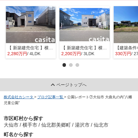
【 新築建売住宅 】横手市八幡字長者町No58 横手北小学校区のオール電化 4LDK
【 新築建売住宅 】横手市八幡字長者町No50 横手北小学校区のオール電化 3LDK
2,280万円
/ 4LDK
2,200万円
/ 3LDK
330万円
/ 2
ページトップへ
株式会社カシータ
>
ブログ記事一覧
>
公園レポート⑦大仙市 大曲丸の内”八幡
児童公園”
市区町村から探す
大仙市
/
横手市
/
仙北郡美郷町
/
湯沢市
/
仙北市
町名から探す