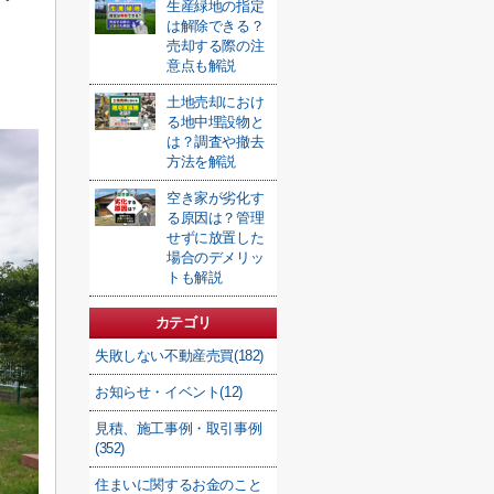
生産緑地の指定
は解除できる？
売却する際の注
意点も解説
土地売却におけ
る地中埋設物と
は？調査や撤去
方法を解説
空き家が劣化す
る原因は？管理
せずに放置した
場合のデメリッ
トも解説
カテゴリ
失敗しない不動産売買(182)
お知らせ・イベント(12)
見積、施工事例・取引事例
(352)
住まいに関するお金のこと