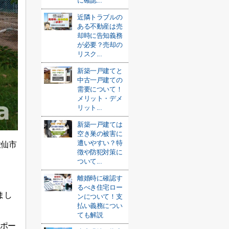
に確認...
近隣トラブルの
ある不動産は売
却時に告知義務
が必要？売却の
リスク...
新築一戸建てと
中古一戸建ての
需要について！
メリット・デメ
リット...
新築一戸建ては
空き巣の被害に
遭いやすい？特
大仙市
徴や防犯対策に
ついて...
離婚時に確認す
るべき住宅ロー
まし
ンについて！支
払い義務につい
ても解説
ポー