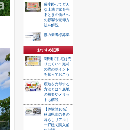
袋小路ってどん
な土地？家を売
るときの価格へ
の影響や売却方
法を解説
協力業者様募集
おすすめ記事
3階建て住宅は売
りにくい？売却
の際のポイント
を知っておこう
底地を売却する
方法とは？底地
の概要やメリッ
トも解説
【体験談18名】
秋田県南の冬の
暮らしリアル｜
一戸建て購入前