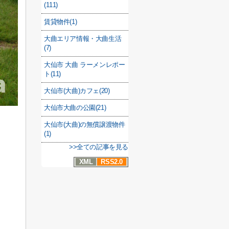
(111)
賃貸物件(1)
大曲エリア情報・大曲生活
(7)
大仙市 大曲 ラーメンレポー
ト(11)
大仙市(大曲)カフェ(20)
大仙市大曲の公園(21)
大仙市(大曲)の無償譲渡物件
(1)
>>全ての記事を見る
XML
RSS2.0