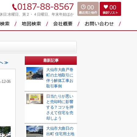
00
00
休日:水曜日、第２・４日曜日、年末年始ほか
最新記事
へ ≫
大仙市大曲戸巻
町の土地取引に
伴う解体工事お
-12-06
取引事例
日当たりが悪い
と売却時に影響
する？コツを押
さえて住宅を売
却しよう
大仙市大曲日の
出町 住宅用土地