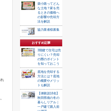
袋小路ってどん
な土地？家を売
るときの価格へ
の影響や売却方
法を解説
協力業者様募集
おすすめ記事
3階建て住宅は売
りにくい？売却
の際のポイント
を知っておこう
底地を売却する
方法とは？底地
られ
の概要やメリッ
トも解説
【体験談18名】
ん。
秋田県南の冬の
暮らしリアル｜
一戸建て購入前