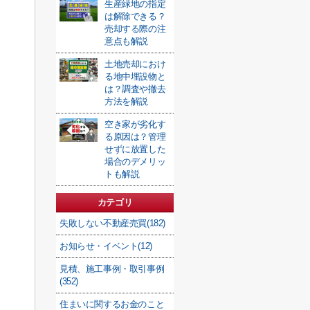
生産緑地の指定
は解除できる？
売却する際の注
意点も解説
土地売却におけ
る地中埋設物と
は？調査や撤去
方法を解説
空き家が劣化す
る原因は？管理
せずに放置した
場合のデメリッ
トも解説
カテゴリ
失敗しない不動産売買(182)
お知らせ・イベント(12)
見積、施工事例・取引事例
(352)
住まいに関するお金のこと