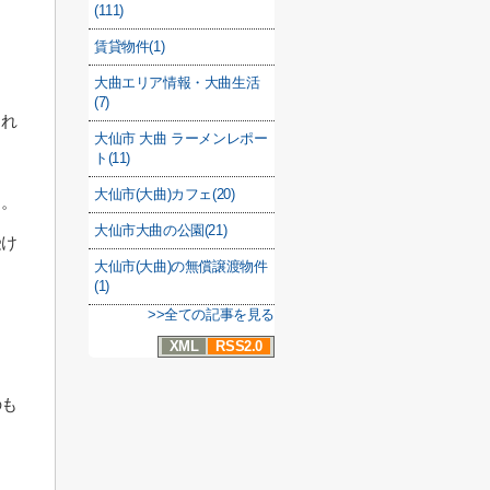
(111)
賃貸物件(1)
大曲エリア情報・大曲生活
(7)
くれ
大仙市 大曲 ラーメンレポー
ト(11)
大仙市(大曲)カフェ(20)
う。
大仙市大曲の公園(21)
受け
大仙市(大曲)の無償譲渡物件
(1)
>>全ての記事を見る
き
XML
RSS2.0
のも