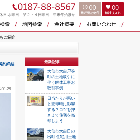
00
00
休日:水曜日、第２・４日曜日、年末年始ほか
もご紹介
最新記事
契約締結
大仙市大曲戸巻
町の土地取引に
伴う解体工事お
取引事例
-01-28
日当たりが悪い
と売却時に影響
する？コツを押
さえて住宅を売
却しよう
大仙市大曲日の
出町 住宅用土地