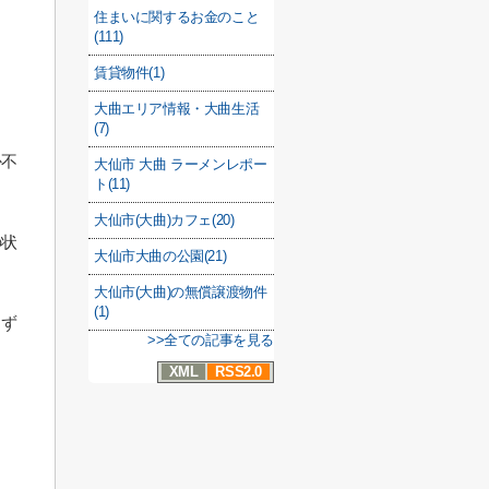
住まいに関するお金のこと
(111)
賃貸物件(1)
大曲エリア情報・大曲生活
(7)
か不
大仙市 大曲 ラーメンレポー
ト(11)
大仙市(大曲)カフェ(20)
の状
大仙市大曲の公園(21)
大仙市(大曲)の無償譲渡物件
(1)
まず
>>全ての記事を見る
XML
RSS2.0