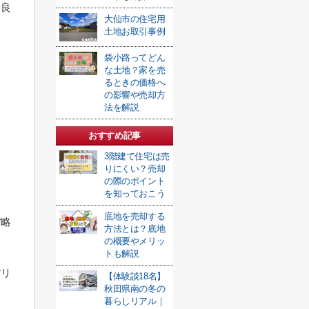
も良
大仙市の住宅用
土地お取引事例
袋小路ってどん
な土地？家を売
るときの価格へ
の影響や売却方
法を解説
おすすめ記事
3階建て住宅は売
りにくい？売却
の際のポイント
を知っておこう
底地を売却する
省略
方法とは？底地
の概要やメリッ
トも解説
すリ
【体験談18名】
秋田県南の冬の
暮らしリアル｜