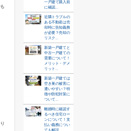
一戸建て購入前
でも
に確認...
近隣トラブルの
ある不動産は売
却時に告知義務
が必要？売却の
リスク...
新築一戸建てと
中古一戸建ての
需要について！
メリット・デメ
リット...
新築一戸建ては
空き巣の被害に
遭いやすい？特
徴や防犯対策に
ついて...
離婚時に確認す
るべき住宅ロー
ンについて！支
なり
払い義務につい
ても解説