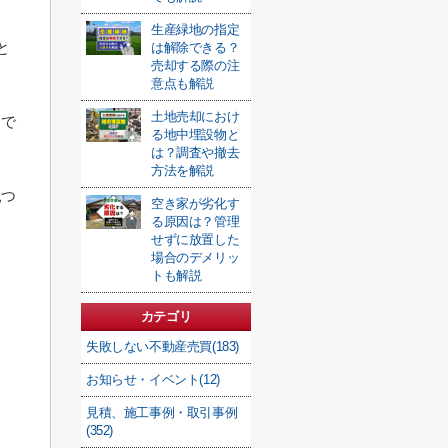
生産緑地の指定
と
は解除できる？
売却する際の注
意点も解説
土地売却におけ
トで
る地中埋設物と
は？調査や撤去
方法を解説
見つ
空き家が劣化す
る原因は？管理
せずに放置した
場合のデメリッ
トも解説
カテゴリ
失敗しない不動産売買(183)
お知らせ・イベント(12)
見積、施工事例・取引事例
(352)