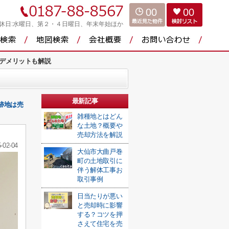
00
00
休日:水曜日、第２・４日曜日、年末年始ほか
デメリットも解説
最新記事
跡地は売
雑種地とはどん
な土地？概要や
売却方法を解説
-02-04
大仙市大曲戸巻
町の土地取引に
伴う解体工事お
取引事例
日当たりが悪い
と売却時に影響
する？コツを押
さえて住宅を売