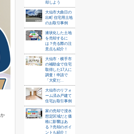
却しよう
大仙市大曲日の
出町 住宅用土地
のお取引事例
液状化した土地
を売却するに
は？売る際の注
意点も紹介！
大仙市・横手市
の補助金で住宅
取得した17人に
調査！申請で
「大変だ...
大仙市のリフォ
ーム済み戸建て
住宅お取引事例
家の売却で浸水
るか
想定区域だと価
格に影響はあ
る？売却のポイ
ントも紹介！