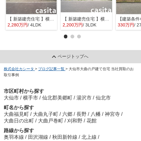
【 新築建売住宅 】横手市八幡字長者町No58 横手北小学校区のオール電化 4LDK
【 新築建売住宅 】横手市八幡字長者町No50 横手北小学校区のオール電化 3LDK
2,280万円
/ 4LDK
2,200万円
/ 3LDK
330万円
/ 2
ページトップへ
株式会社カシータ
>
ブログ記事一覧
>
大仙市大曲の戸建て住宅 当社買取のお
取引事例
市区町村から探す
大仙市
/
横手市
/
仙北郡美郷町
/
湯沢市
/
仙北市
町名から探す
大曲福見町
/
大曲丸子町
/
六郷
/
長野
/
八幡
/
神宮寺
/
大曲日の出町
/
大曲戸巻町
/
刈和野
/
花館
路線から探す
奥羽本線
/
田沢湖線
/
秋田新幹線
/
北上線
/