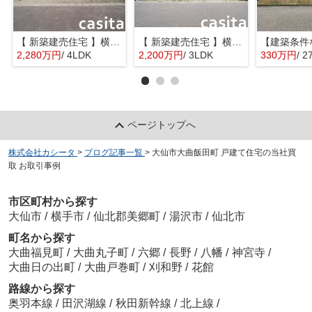
【 新築建売住宅 】横手市八幡字長者町No58 横手北小学校区のオール電化 4LDK
【 新築建売住宅 】横手市八幡字長者町No50 横手北小学校区のオール電化 3LDK
2,280万円
/ 4LDK
2,200万円
/ 3LDK
330万円
/ 2
ページトップへ
株式会社カシータ
>
ブログ記事一覧
>
大仙市大曲飯田町 戸建て住宅の当社買
取 お取引事例
市区町村から探す
大仙市
/
横手市
/
仙北郡美郷町
/
湯沢市
/
仙北市
町名から探す
大曲福見町
/
大曲丸子町
/
六郷
/
長野
/
八幡
/
神宮寺
/
大曲日の出町
/
大曲戸巻町
/
刈和野
/
花館
路線から探す
奥羽本線
/
田沢湖線
/
秋田新幹線
/
北上線
/