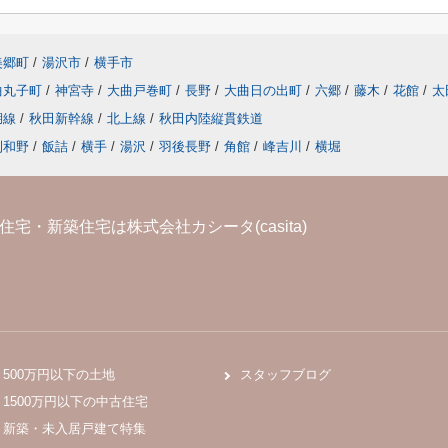
美郷町
/
湯沢市
/
横手市
曲丸子町
/
神宮寺
/
大曲戸巻町
/
長野
/
大曲日の出町
/
六郷
/
藤木
/
花館
/
太
湖線
/
秋田新幹線
/
北上線
/
秋田内陸縦貫鉄道
刈和野
/
飯詰
/
横手
/
湯沢
/
羽後長野
/
角館
/
峰吉川
/
横堀
宅・新築住宅は株式会社カシータ(casita)
500万円以下の土地
スタッフブログ
1500万円以下の中古住宅
新築・未入居戸建て特集