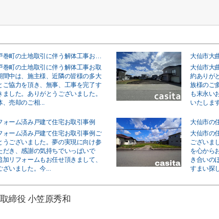
大仙市大曲戸巻町の土地取引に伴う解体工事お取引事例
大仙市大
戸巻町の土地取引に伴う解体工事お取
大仙市大
期間中は、施主様、近隣の皆様の多大
約ありが
とご協力を頂き、無事、工事を完了す
族様のご
きました。ありがとうございました。
も末永い
、売却のご相...
いたします
フォーム済み戸建て住宅お取引事例
大仙市の
フォーム済み戸建て住宅お取引事例ご
大仙市の
とうございました。夢の実現に向け参
ございま
ただき、感謝の気持ちでいっぱいで
を心から
追加リフォームもお任せ頂きまして、
き合いの
ざいました。今...
すまい探し
取締役 小笠原秀和