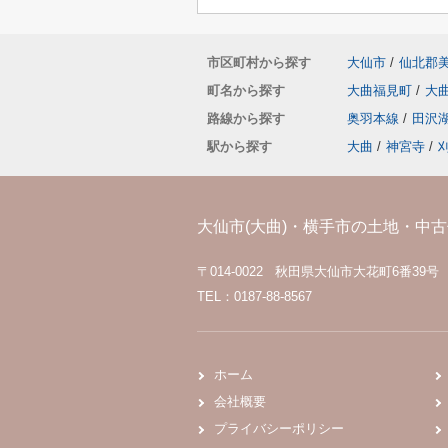
市区町村から探す
大仙市
/
仙北郡
町名から探す
大曲福見町
/
大
路線から探す
奥羽本線
/
田沢
駅から探す
大曲
/
神宮寺
/
大仙市(大曲)・横手市の土地・中古住
〒014-0022 秋田県大仙市大花町6番39号
TEL：0187-88-8567
ホーム
会社概要
プライバシーポリシー