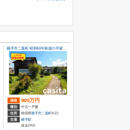
横手市二葉町 昭和60年新築の平家戸建て住宅 敷地面積は余裕の287坪
900万円
価格
種別
中古一戸建
住所
秋田県
横手市
二葉町
9-22
交通
横手駅
徒歩24分