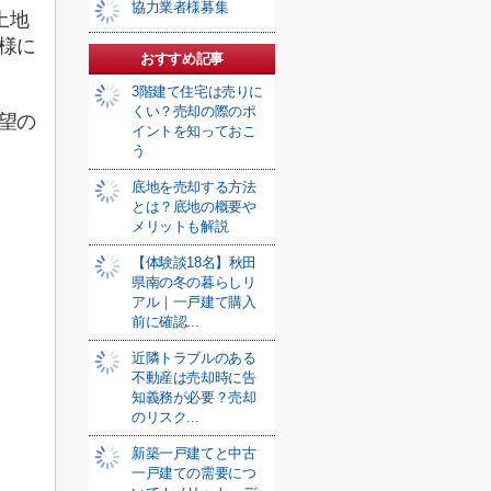
協力業者様募集
土地
様に
おすすめ記事
3階建て住宅は売りに
くい？売却の際のポ
望の
イントを知っておこ
う
底地を売却する方法
とは？底地の概要や
メリットも解説
【体験談18名】秋田
県南の冬の暮らしリ
アル｜一戸建て購入
前に確認...
近隣トラブルのある
不動産は売却時に告
知義務が必要？売却
のリスク...
新築一戸建てと中古
一戸建ての需要につ