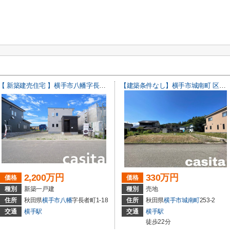
【 新築建売住宅 】横手市八幡字長者町No50 横手北小学校区のオール電化 3LDK
【建築条件なし】横手市城南町 区画の整った住宅街の南東向き物件 82.13坪 住宅用地
2,200万円
330万円
価格
価格
種別
新築一戸建
種別
売地
住所
秋田県
横手市
八幡
字長者町1-18
住所
秋田県
横手市
城南町
253-2
交通
横手駅
交通
横手駅
徒歩22分