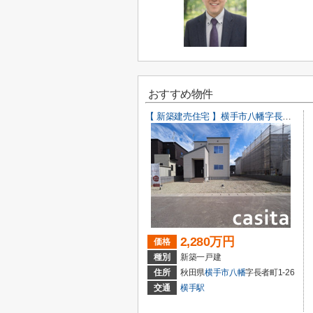
おすすめ物件
【 新築建売住宅 】横手市八幡字長者町No58 横手北小学校区のオール電化 4LDK
2,280万円
価格
種別
新築一戸建
住所
秋田県
横手市
八幡
字長者町1-26
交通
横手駅