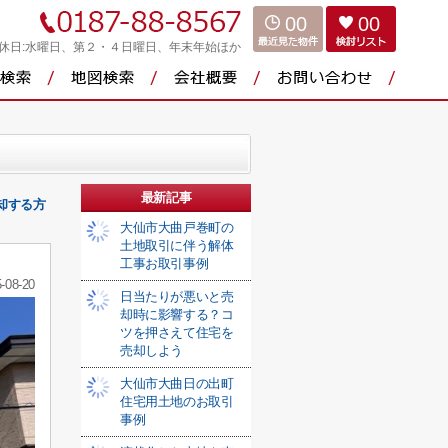
00
00
休日:水曜日、第２・４日曜日、年末年始ほか
最新記事
却する方
大仙市大曲戸巻町の
土地取引に伴う解体
工事お取引事例
-08-20
日当たりが悪いと売
却時に影響する？コ
ツを押さえて住宅を
売却しよう
大仙市大曲日の出町
住宅用土地のお取引
事例