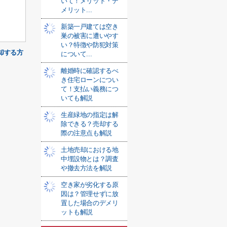
いて！メリット・デ
メリット...
新築一戸建ては空き
巣の被害に遭いやす
い？特徴や防犯対策
却する方
について...
離婚時に確認するべ
き住宅ローンについ
て！支払い義務につ
いても解説
生産緑地の指定は解
除できる？売却する
際の注意点も解説
土地売却における地
中埋設物とは？調査
や撤去方法を解説
空き家が劣化する原
因は？管理せずに放
置した場合のデメリ
ットも解説