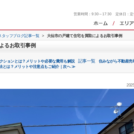
営業時間：
9:30～17:30
定休日：
定
スタッフブログ記事一覧
>
大仙市の戸建て住宅を買取によるお取引事例
よるお取引事例
記事一覧
ペクションとは？メリットや必要な費用も解説
住みながら不動産売
法とは？メリットや注意点もご紹介｜次へ ≫
2025