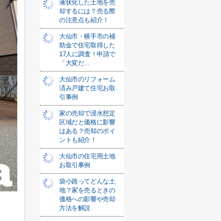
液状化した土地を売
却するには？売る際
の注意点も紹介！
大仙市・横手市の補
助金で住宅取得した
17人に調査！申請で
「大変だ...
大仙市のリフォーム
済み戸建て住宅お取
引事例
家の売却で浸水想定
区域だと価格に影響
はある？売却のポイ
ントも紹介！
大仙市の住宅用土地
お取引事例
袋小路ってどんな土
地？家を売るときの
価格への影響や売却
方法を解説