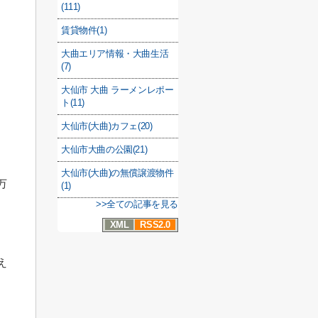
(111)
賃貸物件(1)
大曲エリア情報・大曲生活
(7)
大仙市 大曲 ラーメンレポー
ト(11)
大仙市(大曲)カフェ(20)
大仙市大曲の公園(21)
大仙市(大曲)の無償譲渡物件
万
(1)
>>全ての記事を見る
XML
RSS2.0
え