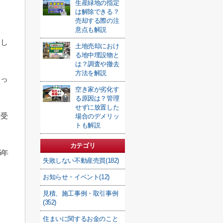
生産緑地の指定
は解除できる？
売却する際の注
意点も解説
とし
土地売却におけ
る地中埋設物と
は？調査や撤去
方法を解説
よっ
空き家が劣化す
る原因は？管理
せずに放置した
を受
場合のデメリッ
トも解説
カテゴリ
5年
失敗しない不動産売買(182)
お知らせ・イベント(12)
見積、施工事例・取引事例
(352)
住まいに関するお金のこと