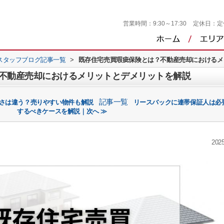
営業時間：
9:30～17:30
定休日：
定
スタッフブログ記事一覧
>
既存住宅売買瑕疵保険とは？不動産売却におけるメ
不動産売却におけるメリットとデメリットを解説
記事一覧
すさは違う？売りやすい物件も解説
リースバックに連帯保証人は必
するべきケースを解説｜次へ ≫
2025