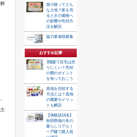
て解
袋小路ってどん
な土地？家を売
るときの価格へ
の影響や売却方
法を解説
協力業者様募集
おすすめ記事
3階建て住宅は売
りにくい？売却
の際のポイント
を知っておこう
底地を売却する
方法とは？底地
す。
の概要やメリッ
トも解説
売主
【体験談18名】
秋田県南の冬の
暮らしリアル｜
一戸建て購入前