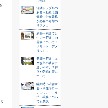
に確認...
あ
近隣トラブルの
ある不動産は売
却時に告知義務
が必要？売却の
リスク...
新築一戸建てと
中古一戸建ての
需要について！
メリット・デメ
リット...
新築一戸建ては
空き巣の被害に
遭いやすい？特
徴や防犯対策に
ついて...
離婚時に確認す
るべき住宅ロー
ンについて！支
払い義務につい
あり
ても解説