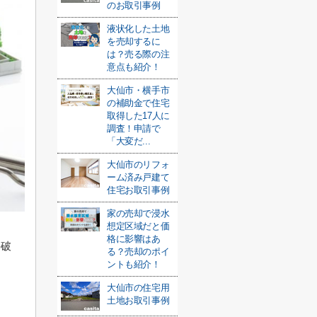
のお取引事例
液状化した土地
を売却するに
は？売る際の注
意点も紹介！
大仙市・横手市
の補助金で住宅
取得した17人に
調査！申請で
「大変だ...
大仙市のリフォ
ーム済み戸建て
住宅お取引事例
家の売却で浸水
想定区域だと価
格に影響はあ
を破
る？売却のポイ
ントも紹介！
大仙市の住宅用
土地お取引事例