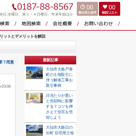
00
00
休日:水曜日、第２・４日曜日、年末年始ほか
リットとデメリットを解説
最新記事
要？用意
大仙市大曲戸巻
町の土地取引に
伴う解体工事お
取引事例
-03-04
日当たりが悪い
と売却時に影響
する？コツを押
さえて住宅を売
却しよう
大仙市大曲日の
出町 住宅用土地