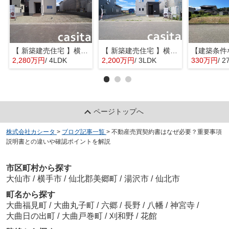
【 新築建売住宅 】横手市八幡字長者町No58 横手北小学校区のオール電化 4LDK
【 新築建売住宅 】横手市八幡字長者町No50 横手北小学校区のオール電化 3LDK
2,280万円
/ 4LDK
2,200万円
/ 3LDK
330万円
/ 2
ページトップへ
株式会社カシータ
>
ブログ記事一覧
>
不動産売買契約書はなぜ必要？重要事項
説明書との違いや確認ポイントを解説
市区町村から探す
大仙市
/
横手市
/
仙北郡美郷町
/
湯沢市
/
仙北市
町名から探す
大曲福見町
/
大曲丸子町
/
六郷
/
長野
/
八幡
/
神宮寺
/
大曲日の出町
/
大曲戸巻町
/
刈和野
/
花館