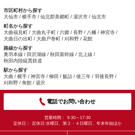
市区町村から探す
大仙市
/
横手市
/
仙北郡美郷町
/
湯沢市
/
仙北市
町名から探す
大曲福見町
/
大曲丸子町
/
六郷
/
長野
/
八幡
/
神宮寺
/
大曲日の出町
/
大曲戸巻町
/
刈和野
/
花館
路線から探す
奥羽本線
/
田沢湖線
/
秋田新幹線
/
北上線
/
秋田内陸縦貫鉄道
駅から探す
大曲
/
横手
/
神宮寺
/
柳田
/
飯詰
/
後三年
/
羽後長野
/
刈和野
/
角館
/
湯沢
電話でお問い合わせ
営業時間：
9:30～17:30
定休日：
定休日:水曜日、第２・４日曜日、年末年始ほか