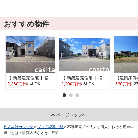
おすすめ物件
【 新築建売住宅 】横手市八幡字長者町No58 横手北小学校区のオール電化 4LDK
【 新築建売住宅 】横手市八幡字長者町No50 横手北小学校区のオール電化 3LDK
2,280万円
/ 4LDK
2,200万円
/ 3LDK
330万円
/ 2
ページトップへ
株式会社カシータ
>
ブログ記事一覧
>
不動産売却の法人と個人における税金の
違いとは？計算方法などをご紹介