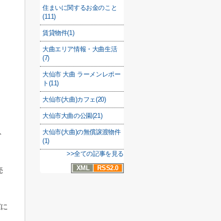
住まいに関するお金のこと
ミ
(111)
賃貸物件(1)
大曲エリア情報・大曲生活
(7)
大仙市 大曲 ラーメンレポー
ト(11)
大仙市(大曲)カフェ(20)
大仙市大曲の公園(21)
大仙市(大曲)の無償譲渡物件
ト
(1)
>>全ての記事を見る
XML
RSS2.0
売
家に