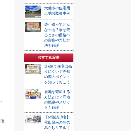
大仙市の住宅用
土地お取引事例
袋小路ってどん
な土地？家を売
るときの価格へ
の影響や売却方
法を解説
おすすめ記事
3階建て住宅は売
りにくい？売却
の際のポイント
を知っておこう
底地を売却する
方法とは？底地
す。
の概要やメリッ
トも解説
【体験談18名】
い価
秋田県南の冬の
暮らしリアル｜