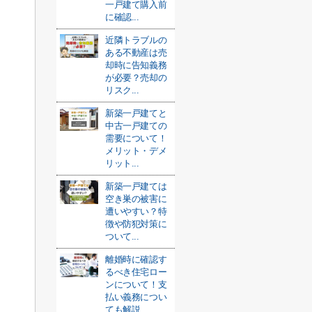
一戸建て購入前
に確認...
近隣トラブルの
ある不動産は売
却時に告知義務
が必要？売却の
リスク...
新築一戸建てと
中古一戸建ての
需要について！
メリット・デメ
リット...
新築一戸建ては
空き巣の被害に
遭いやすい？特
徴や防犯対策に
ついて...
離婚時に確認す
るべき住宅ロー
ンについて！支
払い義務につい
ても解説