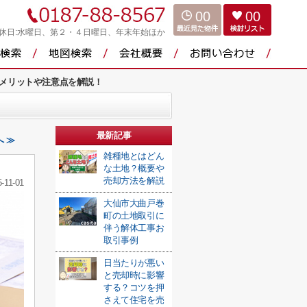
00
00
休日:水曜日、第２・４日曜日、年末年始ほか
メリットや注意点を解説！
最新記事
 ≫
雑種地とはどん
な土地？概要や
売却方法を解説
-11-01
大仙市大曲戸巻
町の土地取引に
伴う解体工事お
取引事例
日当たりが悪い
と売却時に影響
する？コツを押
さえて住宅を売