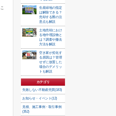
るこ
生産緑地の指定
は解除できる？
売却する際の注
意点も解説
土地売却におけ
る地中埋設物と
は？調査や撤去
方法を解説
空き家が劣化す
る原因は？管理
せずに放置した
場合のデメリッ
トも解説
カテゴリ
失敗しない不動産売買(183)
お知らせ・イベント(12)
見積、施工事例・取引事例
(352)