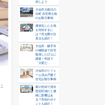
却しよう
大仙市大曲日の
出町 住宅用土地
のお取引事例
液状化した土地
を売却するに
は？売る際の注
意点も紹介！
大仙市・横手市
の補助金で住宅
取得した17人に
調査！申請で
「大変だ...
大仙市のリフォ
ーム済み戸建て
住宅お取引事例
くこ
家の売却で浸水
想定区域だと価
格に影響はあ
る？売却のポイ
ントも紹介！